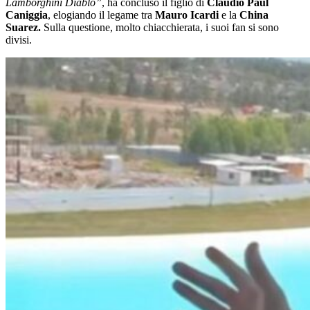
Lamborghini Diablo”
, ha concluso il figlio di
Claudio Paul
Caniggia
, elogiando il legame tra
Mauro Icardi
e la
China
Suarez.
Sulla questione, molto chiacchierata, i suoi fan si sono
divisi.