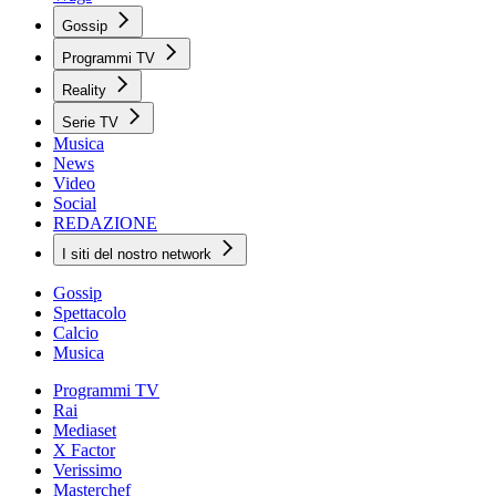
Gossip
Programmi TV
Reality
Serie TV
Musica
News
Video
Social
REDAZIONE
I siti del nostro network
Gossip
Spettacolo
Calcio
Musica
Programmi TV
Rai
Mediaset
X Factor
Verissimo
Masterchef