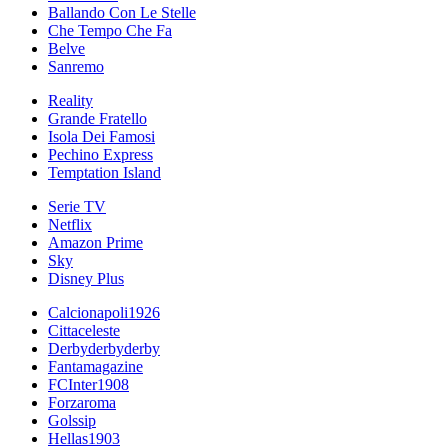
Ballando Con Le Stelle
Che Tempo Che Fa
Belve
Sanremo
Reality
Grande Fratello
Isola Dei Famosi
Pechino Express
Temptation Island
Serie TV
Netflix
Amazon Prime
Sky
Disney Plus
Calcionapoli1926
Cittaceleste
Derbyderbyderby
Fantamagazine
FCInter1908
Forzaroma
Golssip
Hellas1903