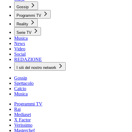
Gossip
Programmi TV
Reality
Serie TV
Musica
News
Video
Social
REDAZIONE
I siti del nostro network
Gossip
Spettacolo
Calcio
Musica
Programmi TV
Rai
Mediaset
X Factor
Verissimo
Masterchef