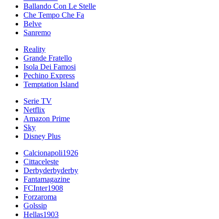
Ballando Con Le Stelle
Che Tempo Che Fa
Belve
Sanremo
Reality
Grande Fratello
Isola Dei Famosi
Pechino Express
Temptation Island
Serie TV
Netflix
Amazon Prime
Sky
Disney Plus
Calcionapoli1926
Cittaceleste
Derbyderbyderby
Fantamagazine
FCInter1908
Forzaroma
Golssip
Hellas1903