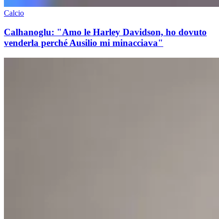
Calcio
Calhanoglu: "Amo le Harley Davidson, ho dovuto
venderla perché Ausilio mi minacciava"