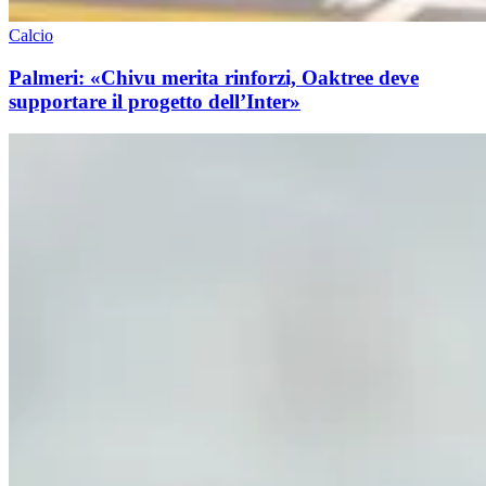
Calcio
Palmeri: «Chivu merita rinforzi, Oaktree deve
supportare il progetto dell’Inter»