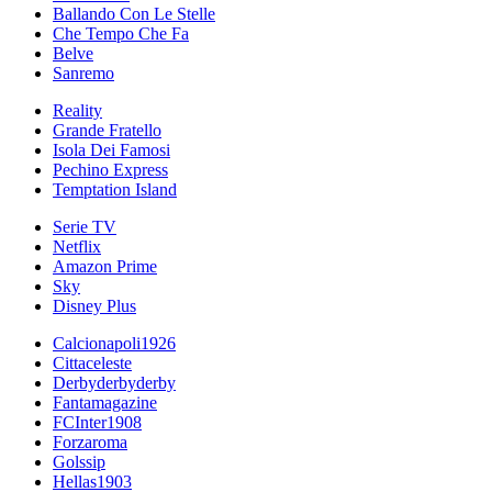
Ballando Con Le Stelle
Che Tempo Che Fa
Belve
Sanremo
Reality
Grande Fratello
Isola Dei Famosi
Pechino Express
Temptation Island
Serie TV
Netflix
Amazon Prime
Sky
Disney Plus
Calcionapoli1926
Cittaceleste
Derbyderbyderby
Fantamagazine
FCInter1908
Forzaroma
Golssip
Hellas1903