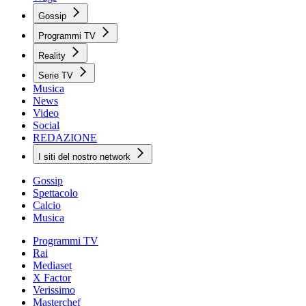
Gossip
Programmi TV
Reality
Serie TV
Musica
News
Video
Social
REDAZIONE
I siti del nostro network
Gossip
Spettacolo
Calcio
Musica
Programmi TV
Rai
Mediaset
X Factor
Verissimo
Masterchef