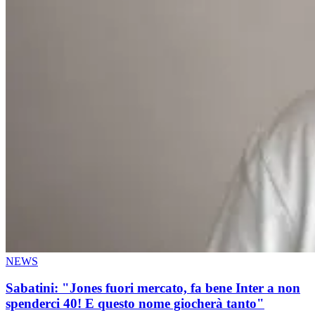
NEWS
Sabatini: "Jones fuori mercato, fa bene Inter a non
spenderci 40! E questo nome giocherà tanto"