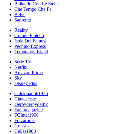
Ballando Con Le Stelle
Che Tempo Che Fa
Belve
Sanremo
Reality
Grande Fratello
Isola Dei Famosi
Pechino Express
Temptation Island
Serie TV
Netflix
Amazon Prime
Sky
Disney Plus
Calcionapoli1926
Cittaceleste
Derbyderbyderby
Fantamagazine
FCInter1908
Forzaroma
Golssip
Hellas1903