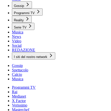
Gossip
Programmi TV
Reality
Serie TV
Musica
News
Video
Social
REDAZIONE
I siti del nostro network
Gossip
Spettacolo
Calcio
Musica
Programmi TV
Rai
Mediaset
X Factor
Verissimo
Masterchef