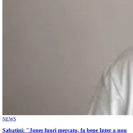
NEWS
Sabatini: "Jones fuori mercato, fa bene Inter a non