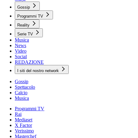
Gossip
Programmi TV
Reality
Serie TV
Musica
News
Video
Social
REDAZIONE
I siti del nostro network
Gossip
Spettacolo
Calcio
Musica
Programmi TV
Rai
Mediaset
X Factor
Verissimo
Masterchef