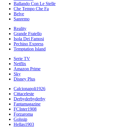
Ballando Con Le Stelle
Che Tempo Che Fa
Belve
Sanremo
Reality
Grande Fratello
Isola Dei Famosi
Pechino Express
Temptation Island
Serie TV
Netflix
Amazon Prime
Sky
Disney Plus
Calcionapoli1926
Cittaceleste
Derbyderbyderby
Fantamagazine
FCInter1908
Forzaroma
Golssip
Hellas1903