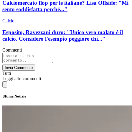
Calciomercato flop per le italiane? Lisa Offside: "Mi
sento soddisfatta perché..."
Calcio
Esposito, Ravezzani duro: "Unico vero malato é il
calcio. Considero l'esempio peggiore chi..."
Commenti
Invia Commento
Tutti
Leggi altri commenti
Ultime Notizie