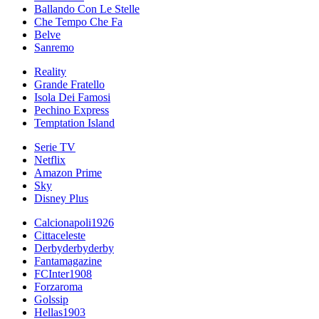
Ballando Con Le Stelle
Che Tempo Che Fa
Belve
Sanremo
Reality
Grande Fratello
Isola Dei Famosi
Pechino Express
Temptation Island
Serie TV
Netflix
Amazon Prime
Sky
Disney Plus
Calcionapoli1926
Cittaceleste
Derbyderbyderby
Fantamagazine
FCInter1908
Forzaroma
Golssip
Hellas1903