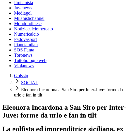
Ilmilanista
Juvenews
Mediagol
Milanistichannel
Mondoudinese
Notiziecalciomercato
Numericalcio
Padovasport
Pianetamilan
SOS Fanta
Toronews
Tuttobolognaweb
Violanews
Golssip
SOCIAL
Eleonora Incardona a San Siro per Inter-Juve: forme da
urlo e fan in tilt
Eleonora Incardona a San Siro per Inter-
Juve: forme da urlo e fan in tilt
La golfista ed imprenditrice siciliana, ex