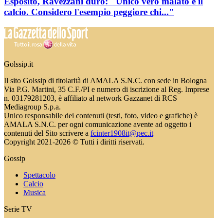
Esposito, Ravezzani duro: "Unico vero malato é il
calcio. Considero l'esempio peggiore chi..."
Golssip.it
Il sito Golssip di titolarità di AMALA S.N.C. con sede in Bologna
Via P.G. Martini, 35 C.F./PI e numero di iscrizione al Reg. Imprese
n. 03179281203, è affiliato al network Gazzanet di RCS
Mediagroup S.p.a.
Unico responsabile dei contenuti (testi, foto, video e grafiche) è
AMALA S.N.C. per ogni comunicazione avente ad oggetto i
contenuti del Sito scrivere a
fcinter1908it@pec.it
Copyright 2021-2026 © Tutti i diritti riservati.
Gossip
Spettacolo
Calcio
Musica
Serie TV