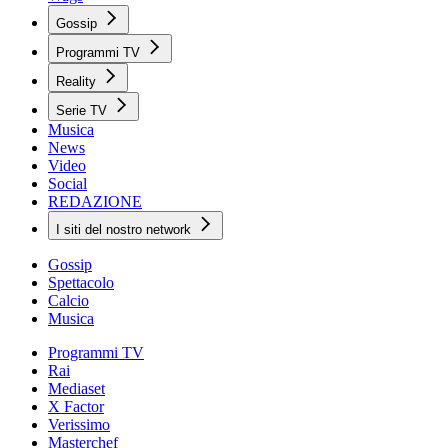
Gossip
Programmi TV
Reality
Serie TV
Musica
News
Video
Social
REDAZIONE
I siti del nostro network
Gossip
Spettacolo
Calcio
Musica
Programmi TV
Rai
Mediaset
X Factor
Verissimo
Masterchef