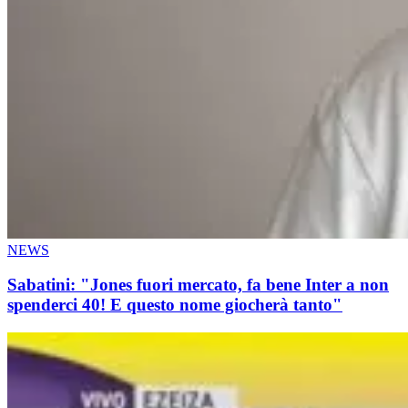
NEWS
Sabatini: "Jones fuori mercato, fa bene Inter a non
spenderci 40! E questo nome giocherà tanto"