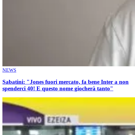
NEWS
Sabatini: "Jones fuori mercato, fa bene Inter a non
spenderci 40! E questo nome giocherà tanto"