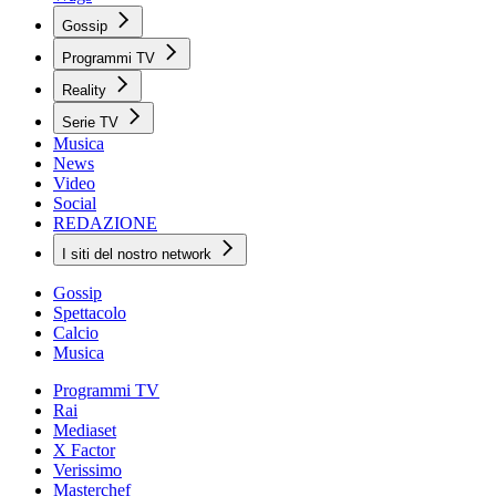
Gossip
Programmi TV
Reality
Serie TV
Musica
News
Video
Social
REDAZIONE
I siti del nostro network
Gossip
Spettacolo
Calcio
Musica
Programmi TV
Rai
Mediaset
X Factor
Verissimo
Masterchef