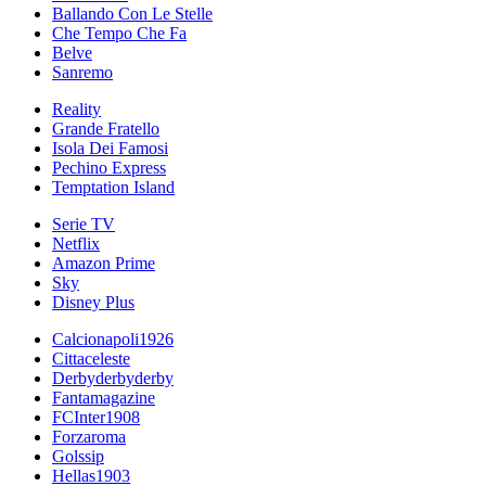
Ballando Con Le Stelle
Che Tempo Che Fa
Belve
Sanremo
Reality
Grande Fratello
Isola Dei Famosi
Pechino Express
Temptation Island
Serie TV
Netflix
Amazon Prime
Sky
Disney Plus
Calcionapoli1926
Cittaceleste
Derbyderbyderby
Fantamagazine
FCInter1908
Forzaroma
Golssip
Hellas1903