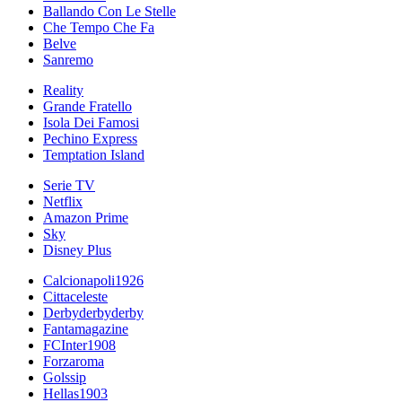
Ballando Con Le Stelle
Che Tempo Che Fa
Belve
Sanremo
Reality
Grande Fratello
Isola Dei Famosi
Pechino Express
Temptation Island
Serie TV
Netflix
Amazon Prime
Sky
Disney Plus
Calcionapoli1926
Cittaceleste
Derbyderbyderby
Fantamagazine
FCInter1908
Forzaroma
Golssip
Hellas1903