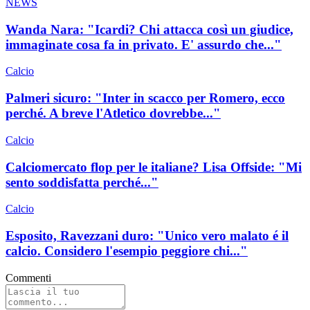
NEWS
Wanda Nara: "Icardi? Chi attacca così un giudice,
immaginate cosa fa in privato. E' assurdo che..."
Calcio
Palmeri sicuro: "Inter in scacco per Romero, ecco
perché. A breve l'Atletico dovrebbe..."
Calcio
Calciomercato flop per le italiane? Lisa Offside: "Mi
sento soddisfatta perché..."
Calcio
Esposito, Ravezzani duro: "Unico vero malato é il
calcio. Considero l'esempio peggiore chi..."
Commenti