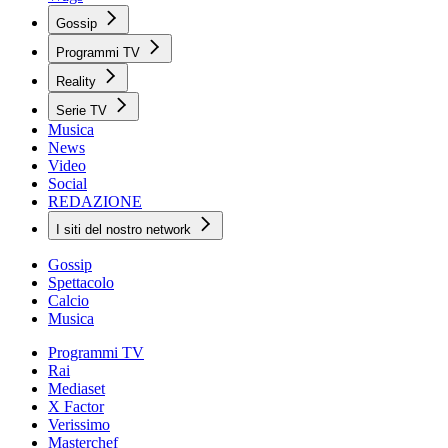
Gossip
Programmi TV
Reality
Serie TV
Musica
News
Video
Social
REDAZIONE
I siti del nostro network
Gossip
Spettacolo
Calcio
Musica
Programmi TV
Rai
Mediaset
X Factor
Verissimo
Masterchef