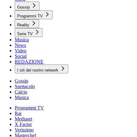
Gossip
Programmi TV
Reality
Serie TV
Musica
News
Video
Social
REDAZIONE
I siti del nostro network
Gossip
Spettacolo
Calcio
Musica
Programmi TV
Rai
Mediaset
X Factor
Verissimo
Masterchef