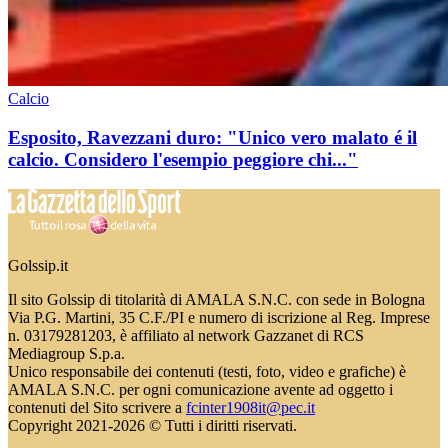
Calcio
Esposito, Ravezzani duro: "Unico vero malato é il
calcio. Considero l'esempio peggiore chi..."
Golssip.it
Il sito Golssip di titolarità di AMALA S.N.C. con sede in Bologna
Via P.G. Martini, 35 C.F./PI e numero di iscrizione al Reg. Imprese
n. 03179281203, è affiliato al network Gazzanet di RCS
Mediagroup S.p.a.
Unico responsabile dei contenuti (testi, foto, video e grafiche) è
AMALA S.N.C. per ogni comunicazione avente ad oggetto i
contenuti del Sito scrivere a
fcinter1908it@pec.it
Copyright 2021-2026 © Tutti i diritti riservati.