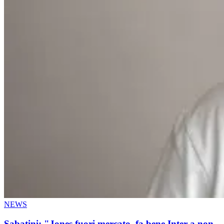
NEWS
Sabatini: "Jones fuori mercato, fa bene Inter a non