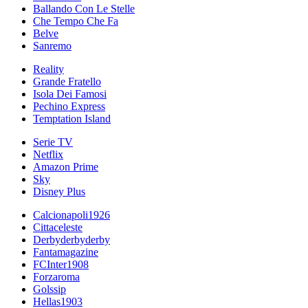
Ballando Con Le Stelle
Che Tempo Che Fa
Belve
Sanremo
Reality
Grande Fratello
Isola Dei Famosi
Pechino Express
Temptation Island
Serie TV
Netflix
Amazon Prime
Sky
Disney Plus
Calcionapoli1926
Cittaceleste
Derbyderbyderby
Fantamagazine
FCInter1908
Forzaroma
Golssip
Hellas1903