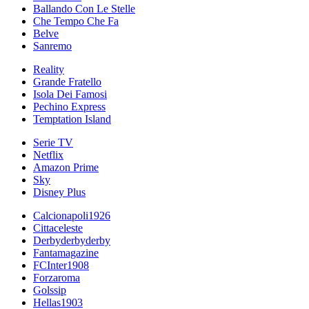
Ballando Con Le Stelle
Che Tempo Che Fa
Belve
Sanremo
Reality
Grande Fratello
Isola Dei Famosi
Pechino Express
Temptation Island
Serie TV
Netflix
Amazon Prime
Sky
Disney Plus
Calcionapoli1926
Cittaceleste
Derbyderbyderby
Fantamagazine
FCInter1908
Forzaroma
Golssip
Hellas1903