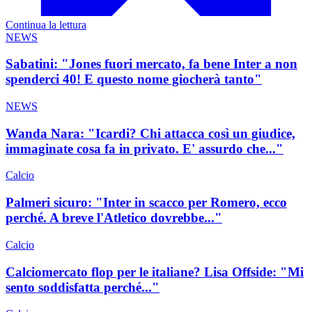
Continua la lettura
NEWS
Sabatini: "Jones fuori mercato, fa bene Inter a non
spenderci 40! E questo nome giocherà tanto"
NEWS
Wanda Nara: "Icardi? Chi attacca così un giudice,
immaginate cosa fa in privato. E' assurdo che..."
Calcio
Palmeri sicuro: "Inter in scacco per Romero, ecco
perché. A breve l'Atletico dovrebbe..."
Calcio
Calciomercato flop per le italiane? Lisa Offside: "Mi
sento soddisfatta perché..."