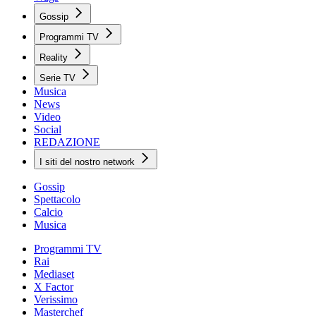
Gossip
Programmi TV
Reality
Serie TV
Musica
News
Video
Social
REDAZIONE
I siti del nostro network
Gossip
Spettacolo
Calcio
Musica
Programmi TV
Rai
Mediaset
X Factor
Verissimo
Masterchef