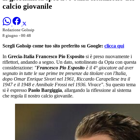
calcio giovanile
Redazione Golssip
8 giugno - 00:48
Scegli Golssip come tuo sito preferito su Google:
clicca qui
In
Grecia-Italia Francesco Pio Esposito
si è preso nuovamente i
riflettori, andando a segno. Un dato, sottolineato da Opta con questa
considerazione:
"
Francesco Pio
Esposito
è il 4° giocatore ad aver
segnato in tutte le sue prime tre presenze da titolare con l'
Italia
,
dopo Omar Enrique Sivori nel 1961, Riccardo Carapellese tra il
1947 e il 1948 e Annibale Frossi nel 1936. Vivace"
. Su questo tema
si è espresso
Paolo Bargiggia
, allargando la riflessione al sistema
che regola il nostro calcio giovanile.