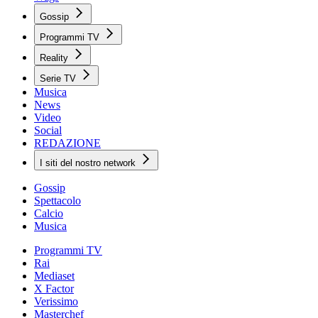
Gossip
Programmi TV
Reality
Serie TV
Musica
News
Video
Social
REDAZIONE
I siti del nostro network
Gossip
Spettacolo
Calcio
Musica
Programmi TV
Rai
Mediaset
X Factor
Verissimo
Masterchef