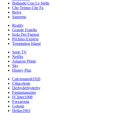
Ballando Con Le Stelle
Che Tempo Che Fa
Belve
Sanremo
Reality
Grande Fratello
Isola Dei Famosi
Pechino Express
Temptation Island
Serie TV
Netflix
Amazon Prime
Sky
Disney Plus
Calcionapoli1926
Cittaceleste
Derbyderbyderby
Fantamagazine
FCInter1908
Forzaroma
Golssip
Hellas1903