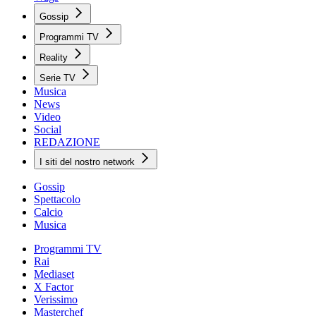
Gossip
Programmi TV
Reality
Serie TV
Musica
News
Video
Social
REDAZIONE
I siti del nostro network
Gossip
Spettacolo
Calcio
Musica
Programmi TV
Rai
Mediaset
X Factor
Verissimo
Masterchef