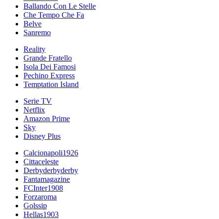
Ballando Con Le Stelle
Che Tempo Che Fa
Belve
Sanremo
Reality
Grande Fratello
Isola Dei Famosi
Pechino Express
Temptation Island
Serie TV
Netflix
Amazon Prime
Sky
Disney Plus
Calcionapoli1926
Cittaceleste
Derbyderbyderby
Fantamagazine
FCInter1908
Forzaroma
Golssip
Hellas1903