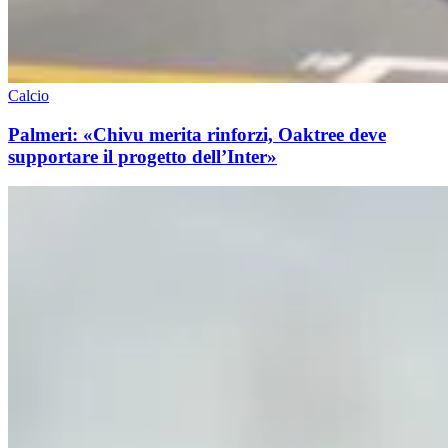
Calcio
Palmeri: «Chivu merita rinforzi, Oaktree deve
supportare il progetto dell’Inter»