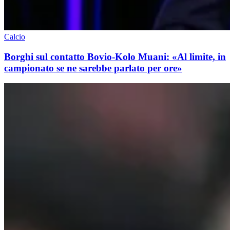
Calcio
Borghi sul contatto Bovio-Kolo Muani: «Al limite, in
campionato se ne sarebbe parlato per ore»