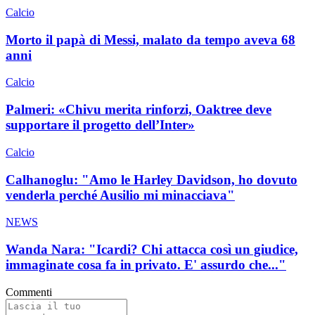
Calcio
Morto il papà di Messi, malato da tempo aveva 68
anni
Calcio
Palmeri: «Chivu merita rinforzi, Oaktree deve
supportare il progetto dell’Inter»
Calcio
Calhanoglu: "Amo le Harley Davidson, ho dovuto
venderla perché Ausilio mi minacciava"
NEWS
Wanda Nara: "Icardi? Chi attacca così un giudice,
immaginate cosa fa in privato. E' assurdo che..."
Commenti