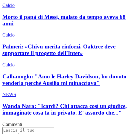
Calcio
Morto il papà di Messi, malato da tempo aveva 68
anni
Calcio
Palmeri: «Chivu merita rinforzi, Oaktree deve
supportare il progetto dell’Inter»
Calcio
Calhanoglu: "Amo le Harley Davidson, ho dovuto
venderla perché Ausilio mi minacciava"
NEWS
Wanda Nara: "Icardi? Chi attacca così un giudice,
immaginate cosa fa in privato. E' assurdo che..."
Commenti