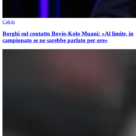
Calcio
Borghi sul contatto Bovio-Kolo Muani: «Al limite, in
campionato se ne sarebbe parlato per ore»