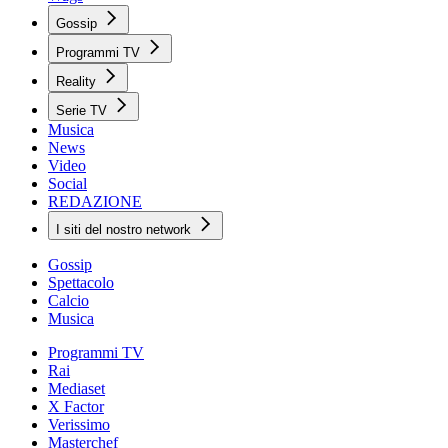
Gossip
Programmi TV
Reality
Serie TV
Musica
News
Video
Social
REDAZIONE
I siti del nostro network
Gossip
Spettacolo
Calcio
Musica
Programmi TV
Rai
Mediaset
X Factor
Verissimo
Masterchef