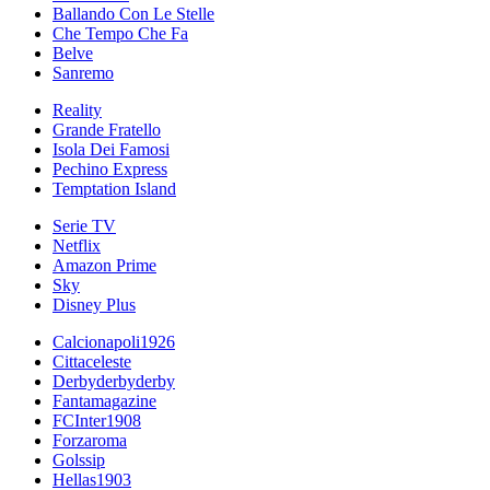
Ballando Con Le Stelle
Che Tempo Che Fa
Belve
Sanremo
Reality
Grande Fratello
Isola Dei Famosi
Pechino Express
Temptation Island
Serie TV
Netflix
Amazon Prime
Sky
Disney Plus
Calcionapoli1926
Cittaceleste
Derbyderbyderby
Fantamagazine
FCInter1908
Forzaroma
Golssip
Hellas1903