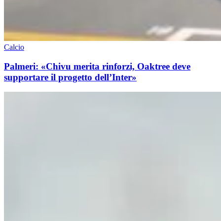
Calcio
Palmeri: «Chivu merita rinforzi, Oaktree deve
supportare il progetto dell’Inter»