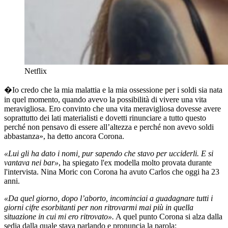
Netflix
�Io credo che la mia malattia e la mia ossessione per i soldi sia nata
in quel momento, quando avevo la possibilità di vivere una vita
meravigliosa. Ero convinto che una vita meravigliosa dovesse avere
soprattutto dei lati materialisti e dovetti rinunciare a tutto questo
perché non pensavo di essere all’altezza e perché non avevo soldi
abbastanza», ha detto ancora Corona.
«Lui gli ha dato i nomi, pur sapendo che
stavo per ucciderli. E si
vantava nei bar»
, ha spiegato l'ex modella molto provata durante
l'intervista. Nina Moric con Corona ha avuto Carlos che oggi ha 23
anni.
«Da quel giorno, dopo l’aborto, incominciai a guadagnare tutti i
giorni cifre esorbitanti per non ritrovarmi mai più in quella
situazione in cui mi ero ritrovato».
A quel punto Corona si alza dalla
sedia dalla quale stava parlando e pronuncia la parola: