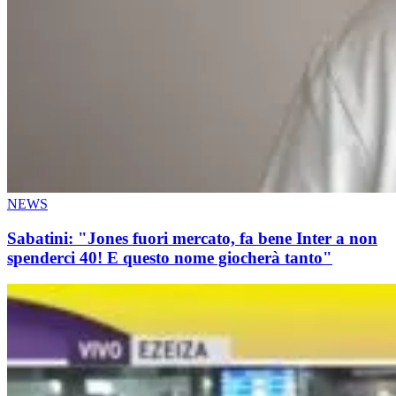
NEWS
Sabatini: "Jones fuori mercato, fa bene Inter a non
spenderci 40! E questo nome giocherà tanto"