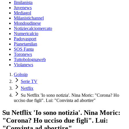
Ilmilanista
Juvenews
Mediagol
Milanistichannel
Mondoudinese
Notiziecalciomercato
Numericalcio
Padovasport
Pianetamilan
SOS Fanta
Toronews
Tuttobolognaweb
Violanews
Golssip
Serie TV
Netflix
Su Netflix 'Io sono notizia'. Nina Moric: "Corona? Ho
ucciso due figli". Lui: "Convinta ad abortire"
Su Netflix 'Io sono notizia'. Nina Moric:
"Corona? Ho ucciso due figli". Lui:
"Convinta ad abortire"