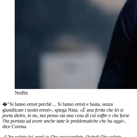
Netflix
�"Si fanno errori
perché… Si fanno errori e basta, senza
giustificare i nostri errori», spiega Nina.
«È una ferita che lei si
porta dietro, io no, ma penso sia una cosa di cui soffre e che forse
l'ha portata ad avere anche tutte le problematiche che ha oggi
»,
dice Corona.
«L’ha voluto lui, però io l’ho assecondato. Quindi l’ho voluto