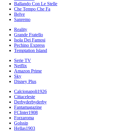
Ballando Con Le Stelle
Che Tempo Che Fa
Belve
Sanremo
Reality
Grande Fratello
Isola Dei Famosi
Pechino Express
Temptation Island
Serie TV
Netflix
Amazon Prime
Sky
Disney Plus
Calcionapoli1926
Cittaceleste
Derbyderbyderby
Fantamagazine
FCInter1908
Forzaroma
Golssip
Hellas1903