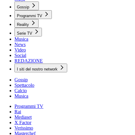
Gossip
Programmi TV
Reality
Serie TV
Musica
News
Video
Social
REDAZIONE
I siti del nostro network
Gossip
Spettacolo
Calcio
Musica
Programmi TV
Rai
Mediaset
X Factor
Verissimo
Masterchef