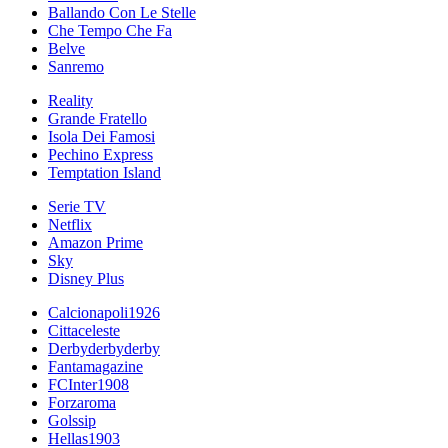
Ballando Con Le Stelle
Che Tempo Che Fa
Belve
Sanremo
Reality
Grande Fratello
Isola Dei Famosi
Pechino Express
Temptation Island
Serie TV
Netflix
Amazon Prime
Sky
Disney Plus
Calcionapoli1926
Cittaceleste
Derbyderbyderby
Fantamagazine
FCInter1908
Forzaroma
Golssip
Hellas1903