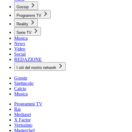
Gossip
Programmi TV
Reality
Serie TV
Musica
News
Video
Social
REDAZIONE
I siti del nostro network
Gossip
Spettacolo
Calcio
Musica
Programmi TV
Rai
Mediaset
X Factor
Verissimo
Masterchef