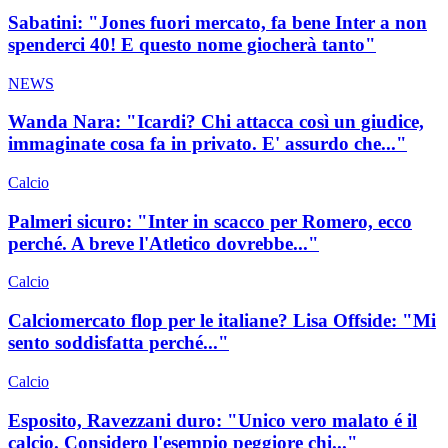
Sabatini: "Jones fuori mercato, fa bene Inter a non
spenderci 40! E questo nome giocherà tanto"
NEWS
Wanda Nara: "Icardi? Chi attacca così un giudice,
immaginate cosa fa in privato. E' assurdo che..."
Calcio
Palmeri sicuro: "Inter in scacco per Romero, ecco
perché. A breve l'Atletico dovrebbe..."
Calcio
Calciomercato flop per le italiane? Lisa Offside: "Mi
sento soddisfatta perché..."
Calcio
Esposito, Ravezzani duro: "Unico vero malato é il
calcio. Considero l'esempio peggiore chi..."