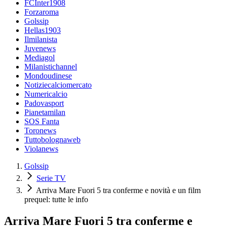
FCInter1908
Forzaroma
Golssip
Hellas1903
Ilmilanista
Juvenews
Mediagol
Milanistichannel
Mondoudinese
Notiziecalciomercato
Numericalcio
Padovasport
Pianetamilan
SOS Fanta
Toronews
Tuttobolognaweb
Violanews
Golssip
Serie TV
Arriva Mare Fuori 5 tra conferme e novità e un film
prequel: tutte le info
Arriva Mare Fuori 5 tra conferme e