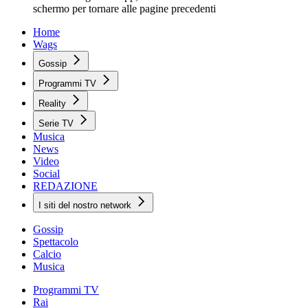
schermo per tornare alle pagine precedenti
Home
Wags
Gossip
Programmi TV
Reality
Serie TV
Musica
News
Video
Social
REDAZIONE
I siti del nostro network
Gossip
Spettacolo
Calcio
Musica
Programmi TV
Rai