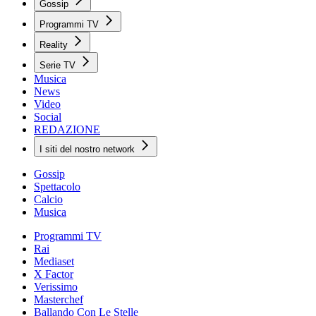
Gossip
Programmi TV
Reality
Serie TV
Musica
News
Video
Social
REDAZIONE
I siti del nostro network
Gossip
Spettacolo
Calcio
Musica
Programmi TV
Rai
Mediaset
X Factor
Verissimo
Masterchef
Ballando Con Le Stelle