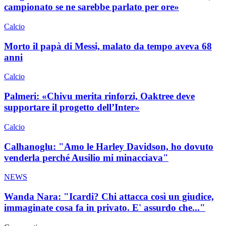
campionato se ne sarebbe parlato per ore»
Calcio
Morto il papà di Messi, malato da tempo aveva 68
anni
Calcio
Palmeri: «Chivu merita rinforzi, Oaktree deve
supportare il progetto dell’Inter»
Calcio
Calhanoglu: "Amo le Harley Davidson, ho dovuto
venderla perché Ausilio mi minacciava"
NEWS
Wanda Nara: "Icardi? Chi attacca così un giudice,
immaginate cosa fa in privato. E' assurdo che..."