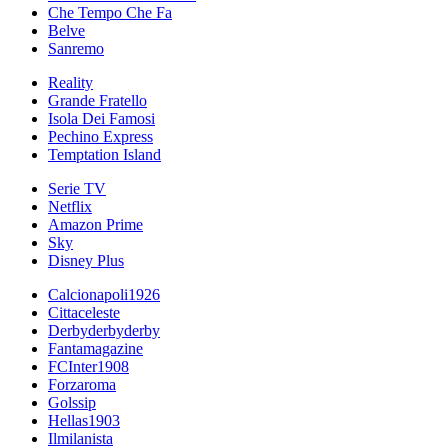
Che Tempo Che Fa
Belve
Sanremo
Reality
Grande Fratello
Isola Dei Famosi
Pechino Express
Temptation Island
Serie TV
Netflix
Amazon Prime
Sky
Disney Plus
Calcionapoli1926
Cittaceleste
Derbyderbyderby
Fantamagazine
FCInter1908
Forzaroma
Golssip
Hellas1903
Ilmilanista