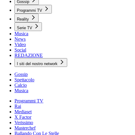
Gossip
Programmi TV
Reality
Serie TV
Musica
News
Video
Social
REDAZIONE
I siti del nostro network
Gossip
Spettacolo
Calcio
Musica
Programmi TV
Rai
Mediaset
X Factor
Verissimo
Masterchef
Ballando Con Le Stelle