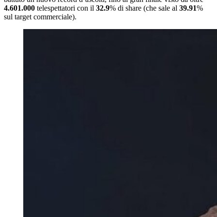
4.601.000
telespettatori con il
32.9
% di share (che sale al
39.91
%
sul target commerciale).