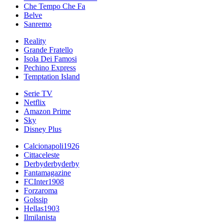
Che Tempo Che Fa
Belve
Sanremo
Reality
Grande Fratello
Isola Dei Famosi
Pechino Express
Temptation Island
Serie TV
Netflix
Amazon Prime
Sky
Disney Plus
Calcionapoli1926
Cittaceleste
Derbyderbyderby
Fantamagazine
FCInter1908
Forzaroma
Golssip
Hellas1903
Ilmilanista