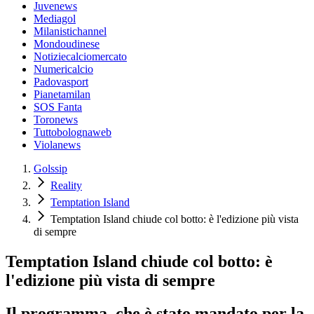
Juvenews
Mediagol
Milanistichannel
Mondoudinese
Notiziecalciomercato
Numericalcio
Padovasport
Pianetamilan
SOS Fanta
Toronews
Tuttobolognaweb
Violanews
Golssip
Reality
Temptation Island
Temptation Island chiude col botto: è l'edizione più vista
di sempre
Temptation Island chiude col botto: è
l'edizione più vista di sempre
Il programma, che è stato mandato per la