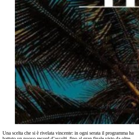
Una scelta che si è rivelata vincente: in ogni serata il programma ha
battuto un nuovo record d’ascolti, fino al gran finale visto da oltre