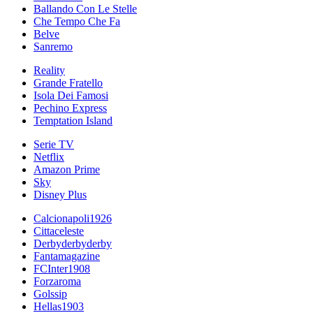
Ballando Con Le Stelle
Che Tempo Che Fa
Belve
Sanremo
Reality
Grande Fratello
Isola Dei Famosi
Pechino Express
Temptation Island
Serie TV
Netflix
Amazon Prime
Sky
Disney Plus
Calcionapoli1926
Cittaceleste
Derbyderbyderby
Fantamagazine
FCInter1908
Forzaroma
Golssip
Hellas1903