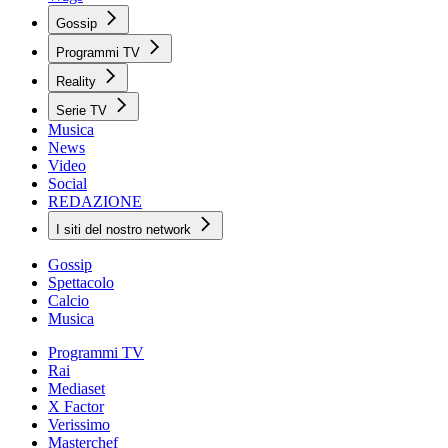
Gossip
Programmi TV
Reality
Serie TV
Musica
News
Video
Social
REDAZIONE
I siti del nostro network
Gossip
Spettacolo
Calcio
Musica
Programmi TV
Rai
Mediaset
X Factor
Verissimo
Masterchef