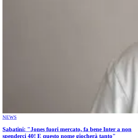
NEWS
Sabatini: "Jones fuori mercato, fa bene Inter a non
spenderci 40! E questo nome giocherà tanto"