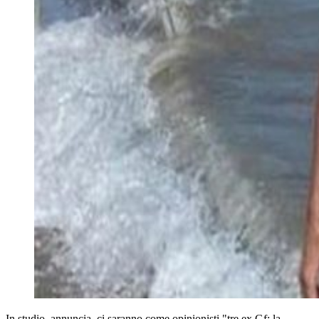
In studio, annuncia, ci saranno come opinionisti "tre ex Gf: la