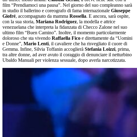
film “Prendiamoci una pausa”. Nel giorno del suo compleanno sarà
in studio il ballerino e coreografo di fama internazionale
Giuseppe
Giofré
, accompagnato da mamma
Rossella
. E ancora, sarà ospite,
con la sua storia,
Mariana Rodriguez
, la modella e attrice
venezuelana che interpreta la fidanzata di Checco Zalone nel suo
ultimo film “Buen Camino”. Inoltre, il momento particolarmente
doloroso che sta vivendo
Raffaella Fico
e direttamente da “Uomini
e Donne”,
Mario Lenti
, il cavaliere che ha risvegliato il cuore di
Gemma. Infine, Silvia Toffanin accoglierà
Stefania Loizzi
, prima,
tra altre donne, ad aver avuto il coraggio di denunciare il netturbino
Ubaldo Manuali per violenza sessuale, dopo averla narcotizzata.