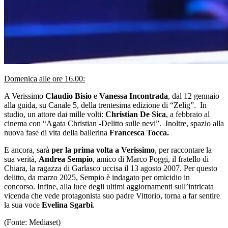
Domenica alle ore 16.00:
A Verissimo
Claudio Bisio
e
Vanessa Incontrada
, dal 12 gennaio
alla guida, su Canale 5, della trentesima edizione di “Zelig”. In
studio, un attore dai mille volti:
Christian De Sica
, a febbraio al
cinema con “Agata Christian -Delitto sulle nevi”. Inoltre, spazio alla
nuova fase di vita della ballerina
Francesca Tocca.
E ancora, sarà
per la prima volta a Verissimo
, per raccontare la
sua verità,
Andrea Sempio
, amico di Marco Poggi, il fratello di
Chiara, la ragazza di Garlasco uccisa il 13 agosto 2007. Per questo
delitto, da marzo 2025, Sempio è indagato per omicidio in
concorso. Infine, alla luce degli ultimi aggiornamenti sull’intricata
vicenda che vede protagonista suo padre Vittorio, torna a far sentire
la sua voce
Evelina Sgarbi
.
(Fonte: Mediaset)