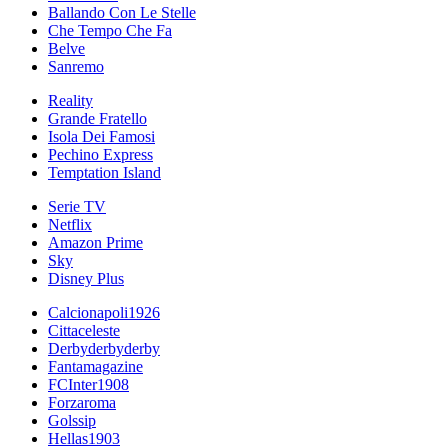
Ballando Con Le Stelle
Che Tempo Che Fa
Belve
Sanremo
Reality
Grande Fratello
Isola Dei Famosi
Pechino Express
Temptation Island
Serie TV
Netflix
Amazon Prime
Sky
Disney Plus
Calcionapoli1926
Cittaceleste
Derbyderbyderby
Fantamagazine
FCInter1908
Forzaroma
Golssip
Hellas1903