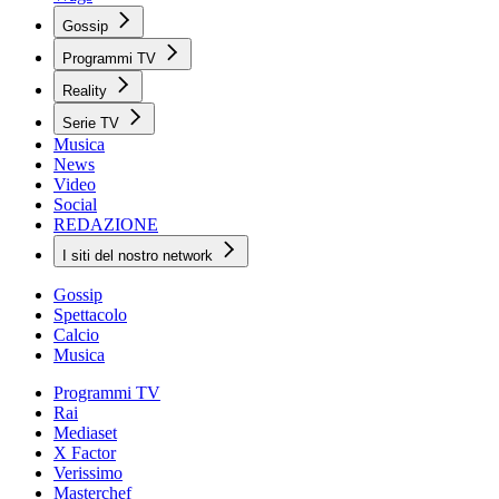
Gossip
Programmi TV
Reality
Serie TV
Musica
News
Video
Social
REDAZIONE
I siti del nostro network
Gossip
Spettacolo
Calcio
Musica
Programmi TV
Rai
Mediaset
X Factor
Verissimo
Masterchef