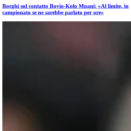
Borghi sul contatto Bovio-Kolo Muani: «Al limite, in
campionato se ne sarebbe parlato per ore»