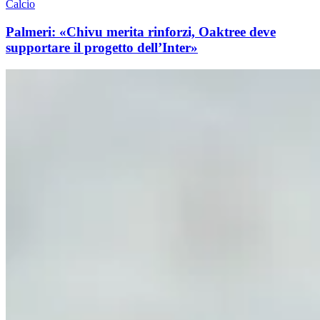
Calcio
Palmeri: «Chivu merita rinforzi, Oaktree deve
supportare il progetto dell’Inter»