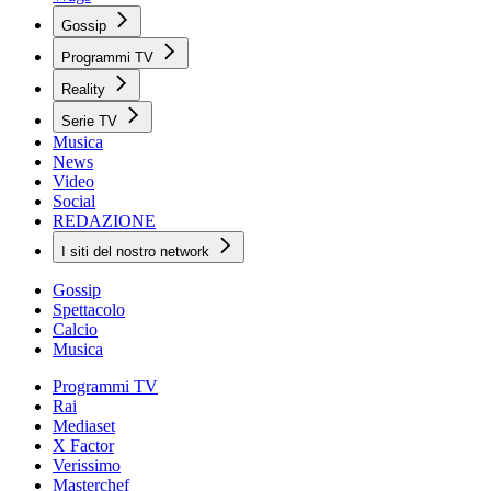
Gossip
Programmi TV
Reality
Serie TV
Musica
News
Video
Social
REDAZIONE
I siti del nostro network
Gossip
Spettacolo
Calcio
Musica
Programmi TV
Rai
Mediaset
X Factor
Verissimo
Masterchef