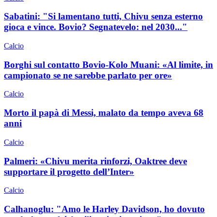
Sabatini: "Si lamentano tutti, Chivu senza esterno
gioca e vince. Bovio? Segnatevelo: nel 2030..."
Calcio
Borghi sul contatto Bovio-Kolo Muani: «Al limite, in
campionato se ne sarebbe parlato per ore»
Calcio
Morto il papà di Messi, malato da tempo aveva 68
anni
Calcio
Palmeri: «Chivu merita rinforzi, Oaktree deve
supportare il progetto dell’Inter»
Calcio
Calhanoglu: "Amo le Harley Davidson, ho dovuto