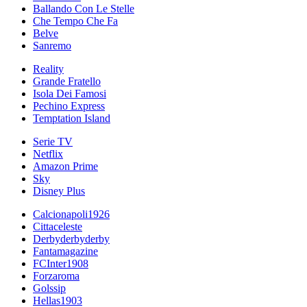
Ballando Con Le Stelle
Che Tempo Che Fa
Belve
Sanremo
Reality
Grande Fratello
Isola Dei Famosi
Pechino Express
Temptation Island
Serie TV
Netflix
Amazon Prime
Sky
Disney Plus
Calcionapoli1926
Cittaceleste
Derbyderbyderby
Fantamagazine
FCInter1908
Forzaroma
Golssip
Hellas1903