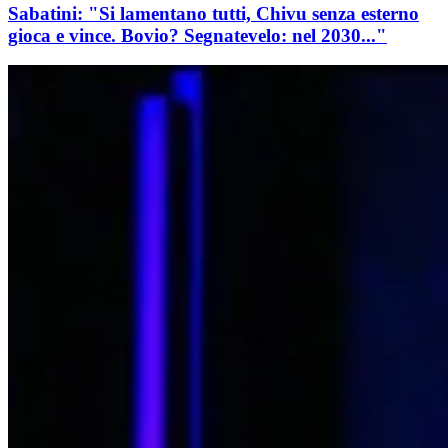
Sabatini: "Si lamentano tutti, Chivu senza esterno
gioca e vince. Bovio? Segnatevelo: nel 2030..."