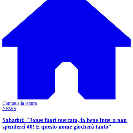
Continua la lettura
NEWS
Sabatini: "Jones fuori mercato, fa bene Inter a non
spenderci 40! E questo nome giocherà tanto"