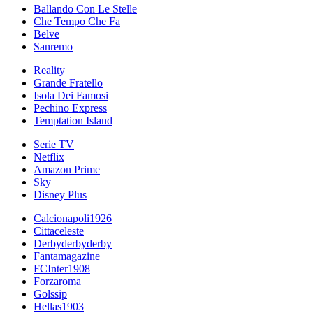
Ballando Con Le Stelle
Che Tempo Che Fa
Belve
Sanremo
Reality
Grande Fratello
Isola Dei Famosi
Pechino Express
Temptation Island
Serie TV
Netflix
Amazon Prime
Sky
Disney Plus
Calcionapoli1926
Cittaceleste
Derbyderbyderby
Fantamagazine
FCInter1908
Forzaroma
Golssip
Hellas1903