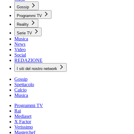
Gossip
Programmi TV
Reality
Serie TV
Musica
News
Video
Social
REDAZIONE
I siti del nostro network
Gossip
Spettacolo
Calcio
Musica
Programmi TV
Rai
Mediaset
X Factor
Verissimo
Masterchef