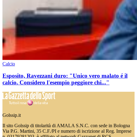
Calcio
Esposito, Ravezzani duro: "Unico vero malato é il
calcio. Considero l'esempio peggiore chi..."
Golssip.it
Il sito Golssip di titolarità di AMALA S.N.C. con sede in Bologna
Via P.G. Martini, 35 C.F./PI e numero di iscrizione al Reg. Imprese
n. 03179281203, è affiliato al network Gazzanet di RCS