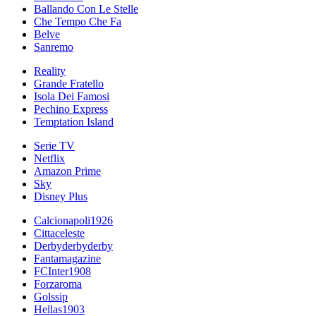
Ballando Con Le Stelle
Che Tempo Che Fa
Belve
Sanremo
Reality
Grande Fratello
Isola Dei Famosi
Pechino Express
Temptation Island
Serie TV
Netflix
Amazon Prime
Sky
Disney Plus
Calcionapoli1926
Cittaceleste
Derbyderbyderby
Fantamagazine
FCInter1908
Forzaroma
Golssip
Hellas1903