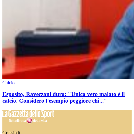
Calcio
Esposito, Ravezzani duro: "Unico vero malato é il
calcio. Considero l'esempio peggiore chi..."
Golssip.it