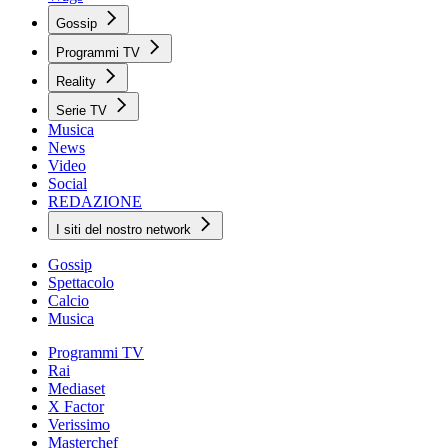
Gossip
Programmi TV
Reality
Serie TV
Musica
News
Video
Social
REDAZIONE
I siti del nostro network
Gossip
Spettacolo
Calcio
Musica
Programmi TV
Rai
Mediaset
X Factor
Verissimo
Masterchef