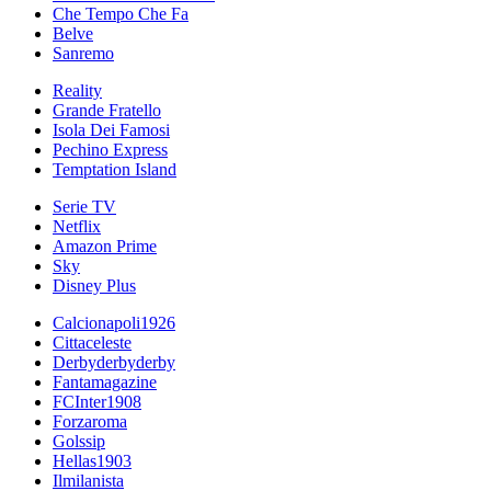
Che Tempo Che Fa
Belve
Sanremo
Reality
Grande Fratello
Isola Dei Famosi
Pechino Express
Temptation Island
Serie TV
Netflix
Amazon Prime
Sky
Disney Plus
Calcionapoli1926
Cittaceleste
Derbyderbyderby
Fantamagazine
FCInter1908
Forzaroma
Golssip
Hellas1903
Ilmilanista