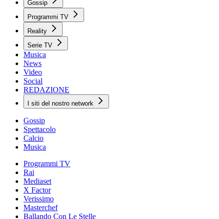
Gossip
Programmi TV
Reality
Serie TV
Musica
News
Video
Social
REDAZIONE
I siti del nostro network
Gossip
Spettacolo
Calcio
Musica
Programmi TV
Rai
Mediaset
X Factor
Verissimo
Masterchef
Ballando Con Le Stelle