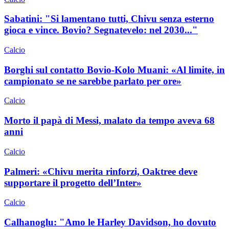
Sabatini: "Si lamentano tutti, Chivu senza esterno
gioca e vince. Bovio? Segnatevelo: nel 2030..."
Calcio
Borghi sul contatto Bovio-Kolo Muani: «Al limite, in
campionato se ne sarebbe parlato per ore»
Calcio
Morto il papà di Messi, malato da tempo aveva 68
anni
Calcio
Palmeri: «Chivu merita rinforzi, Oaktree deve
supportare il progetto dell’Inter»
Calcio
Calhanoglu: "Amo le Harley Davidson, ho dovuto