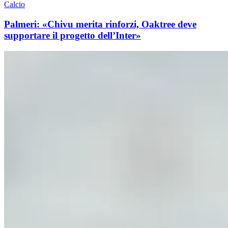
Calcio
Palmeri: «Chivu merita rinforzi, Oaktree deve
supportare il progetto dell’Inter»