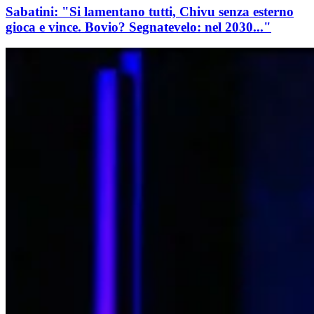
Sabatini: "Si lamentano tutti, Chivu senza esterno
gioca e vince. Bovio? Segnatevelo: nel 2030..."