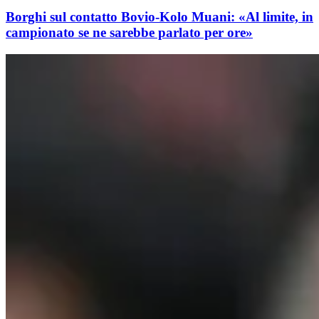
Borghi sul contatto Bovio-Kolo Muani: «Al limite, in
campionato se ne sarebbe parlato per ore»