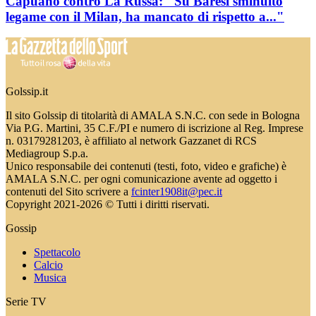
Capuano contro La Russa: "Su Baresi sminuito
legame con il Milan, ha mancato di rispetto a..."
Golssip.it
Il sito Golssip di titolarità di AMALA S.N.C. con sede in Bologna
Via P.G. Martini, 35 C.F./PI e numero di iscrizione al Reg. Imprese
n. 03179281203, è affiliato al network Gazzanet di RCS
Mediagroup S.p.a.
Unico responsabile dei contenuti (testi, foto, video e grafiche) è
AMALA S.N.C. per ogni comunicazione avente ad oggetto i
contenuti del Sito scrivere a
fcinter1908it@pec.it
Copyright 2021-2026 © Tutti i diritti riservati.
Gossip
Spettacolo
Calcio
Musica
Serie TV