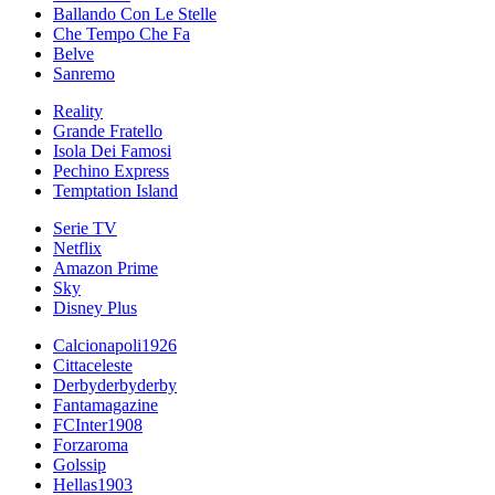
Ballando Con Le Stelle
Che Tempo Che Fa
Belve
Sanremo
Reality
Grande Fratello
Isola Dei Famosi
Pechino Express
Temptation Island
Serie TV
Netflix
Amazon Prime
Sky
Disney Plus
Calcionapoli1926
Cittaceleste
Derbyderbyderby
Fantamagazine
FCInter1908
Forzaroma
Golssip
Hellas1903