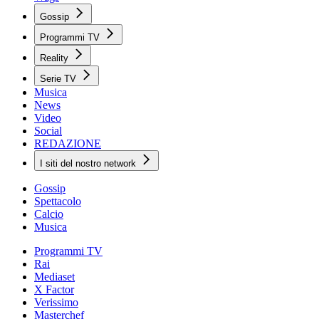
Gossip
Programmi TV
Reality
Serie TV
Musica
News
Video
Social
REDAZIONE
I siti del nostro network
Gossip
Spettacolo
Calcio
Musica
Programmi TV
Rai
Mediaset
X Factor
Verissimo
Masterchef