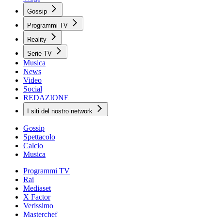
Gossip
Programmi TV
Reality
Serie TV
Musica
News
Video
Social
REDAZIONE
I siti del nostro network
Gossip
Spettacolo
Calcio
Musica
Programmi TV
Rai
Mediaset
X Factor
Verissimo
Masterchef