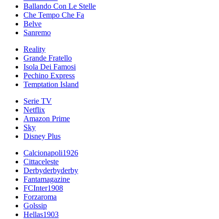
Ballando Con Le Stelle
Che Tempo Che Fa
Belve
Sanremo
Reality
Grande Fratello
Isola Dei Famosi
Pechino Express
Temptation Island
Serie TV
Netflix
Amazon Prime
Sky
Disney Plus
Calcionapoli1926
Cittaceleste
Derbyderbyderby
Fantamagazine
FCInter1908
Forzaroma
Golssip
Hellas1903