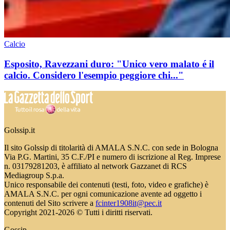
Calcio
Esposito, Ravezzani duro: "Unico vero malato é il
calcio. Considero l'esempio peggiore chi..."
Golssip.it
Il sito Golssip di titolarità di AMALA S.N.C. con sede in Bologna
Via P.G. Martini, 35 C.F./PI e numero di iscrizione al Reg. Imprese
n. 03179281203, è affiliato al network Gazzanet di RCS
Mediagroup S.p.a.
Unico responsabile dei contenuti (testi, foto, video e grafiche) è
AMALA S.N.C. per ogni comunicazione avente ad oggetto i
contenuti del Sito scrivere a
fcinter1908it@pec.it
Copyright 2021-2026 © Tutti i diritti riservati.
Gossip