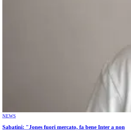
NEWS
Sabatini: "Jones fuori mercato, fa bene Inter a non