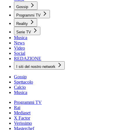
Gossip
Programmi TV
Reality
Serie TV
Musica
News
Video
Social
REDAZIONE
I siti del nostro network
Gossip
Spettacolo
Calcio
Musica
Programmi TV
Rai
Mediaset
X Factor
Verissimo
Masterchef