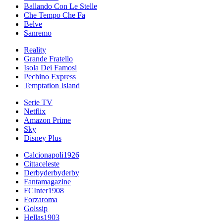
Ballando Con Le Stelle
Che Tempo Che Fa
Belve
Sanremo
Reality
Grande Fratello
Isola Dei Famosi
Pechino Express
Temptation Island
Serie TV
Netflix
Amazon Prime
Sky
Disney Plus
Calcionapoli1926
Cittaceleste
Derbyderbyderby
Fantamagazine
FCInter1908
Forzaroma
Golssip
Hellas1903