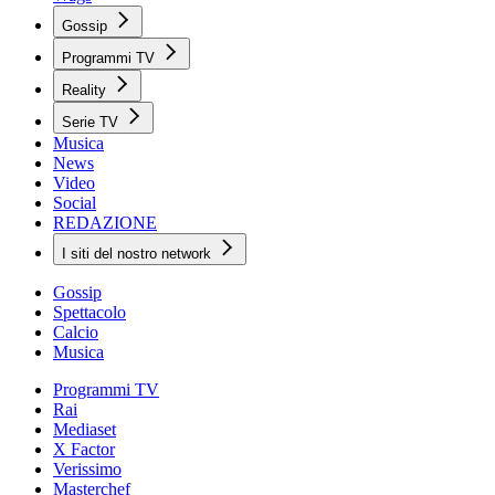
Gossip
Programmi TV
Reality
Serie TV
Musica
News
Video
Social
REDAZIONE
I siti del nostro network
Gossip
Spettacolo
Calcio
Musica
Programmi TV
Rai
Mediaset
X Factor
Verissimo
Masterchef