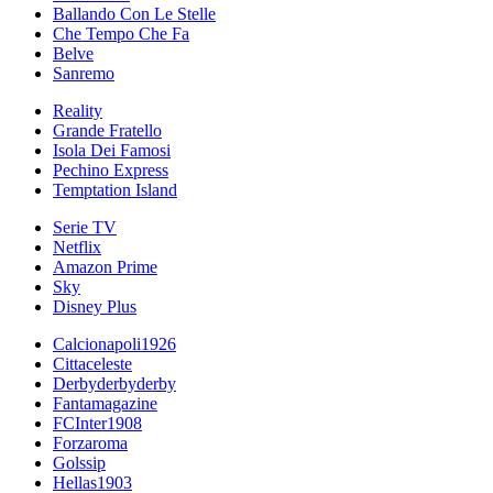
Ballando Con Le Stelle
Che Tempo Che Fa
Belve
Sanremo
Reality
Grande Fratello
Isola Dei Famosi
Pechino Express
Temptation Island
Serie TV
Netflix
Amazon Prime
Sky
Disney Plus
Calcionapoli1926
Cittaceleste
Derbyderbyderby
Fantamagazine
FCInter1908
Forzaroma
Golssip
Hellas1903