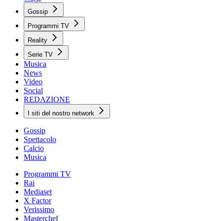
Gossip
Programmi TV
Reality
Serie TV
Musica
News
Video
Social
REDAZIONE
I siti del nostro network
Gossip
Spettacolo
Calcio
Musica
Programmi TV
Rai
Mediaset
X Factor
Verissimo
Masterchef