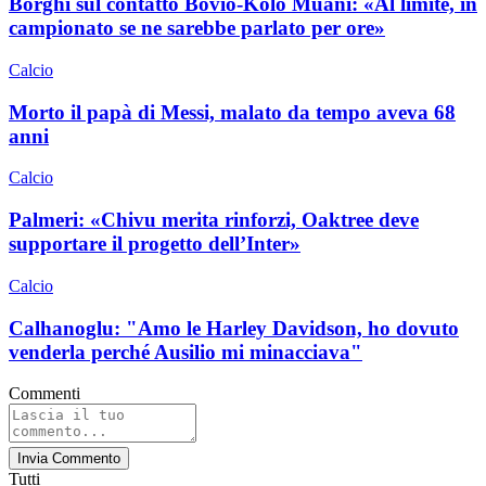
Borghi sul contatto Bovio-Kolo Muani: «Al limite, in
campionato se ne sarebbe parlato per ore»
Calcio
Morto il papà di Messi, malato da tempo aveva 68
anni
Calcio
Palmeri: «Chivu merita rinforzi, Oaktree deve
supportare il progetto dell’Inter»
Calcio
Calhanoglu: "Amo le Harley Davidson, ho dovuto
venderla perché Ausilio mi minacciava"
Commenti
Invia Commento
Tutti