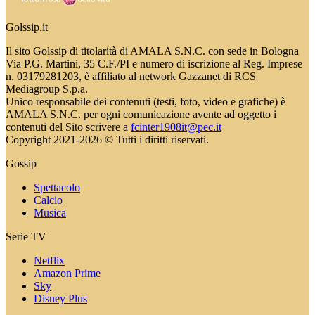
Golssip.it
Il sito Golssip di titolarità di AMALA S.N.C. con sede in Bologna
Via P.G. Martini, 35 C.F./PI e numero di iscrizione al Reg. Imprese
n. 03179281203, è affiliato al network Gazzanet di RCS
Mediagroup S.p.a.
Unico responsabile dei contenuti (testi, foto, video e grafiche) è
AMALA S.N.C. per ogni comunicazione avente ad oggetto i
contenuti del Sito scrivere a
fcinter1908it@pec.it
Copyright 2021-2026 © Tutti i diritti riservati.
Gossip
Spettacolo
Calcio
Musica
Serie TV
Netflix
Amazon Prime
Sky
Disney Plus