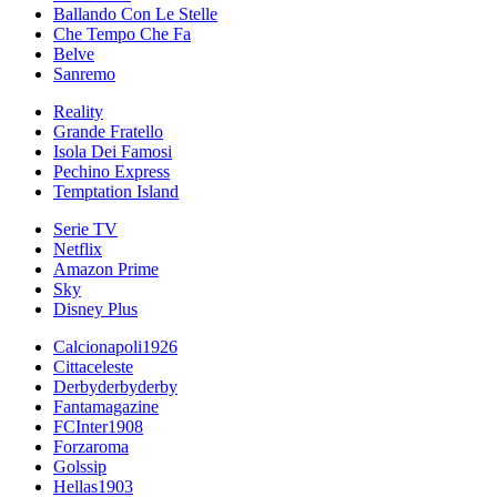
Ballando Con Le Stelle
Che Tempo Che Fa
Belve
Sanremo
Reality
Grande Fratello
Isola Dei Famosi
Pechino Express
Temptation Island
Serie TV
Netflix
Amazon Prime
Sky
Disney Plus
Calcionapoli1926
Cittaceleste
Derbyderbyderby
Fantamagazine
FCInter1908
Forzaroma
Golssip
Hellas1903