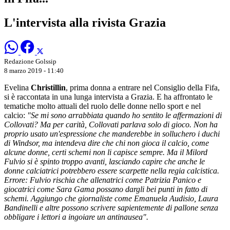
L'intervista alla rivista Grazia
Redazione Golssip
8 marzo 2019 - 11:40
Evelina
Christillin
, prima donna a entrare nel Consiglio della Fifa,
si è raccontata in una lunga intervista a Grazia. E ha affrontato le
tematiche molto attuali del ruolo delle donne nello sport e nel
calcio:
"Se mi sono arrabbiata quando ho sentito le affermazioni di
Collovati? Ma per carità, Collovati parlava solo di gioco. Non ha
proprio usato un'espressione che manderebbe in solluchero i duchi
di Windsor, ma intendeva dire che chi non gioca il calcio, come
alcune donne, certi schemi non li capisce sempre. Ma il Milord
Fulvio si è spinto troppo avanti, lasciando capire che anche le
donne calciatrici potrebbero essere scarpette nella regia calcistica.
Errore: Fulvio rischia che allenatrici come Patrizia Panico e
giocatrici come Sara Gama possano dargli bei punti in fatto di
schemi. Aggiungo che giornaliste come Emanuela Audisio, Laura
Bandinelli e altre possono scrivere sapientemente di pallone senza
obbligare i lettori a ingoiare un antinausea".