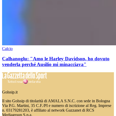
Calcio
Calhanoglu: "Amo le Harley Davidson, ho dovuto
venderla perché Ausilio mi minacciava"
Golssip.it
Il sito Golssip di titolarità di AMALA S.N.C. con sede in Bologna
Via P.G. Martini, 35 C.F./PI e numero di iscrizione al Reg. Imprese
n. 03179281203, è affiliato al network Gazzanet di RCS
Mediagroup S.p.a.