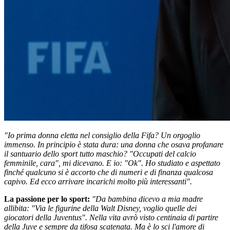
"Io prima donna eletta nel consiglio della Fifa? Un orgoglio
immenso. In principio è stata dura: una donna che osava profanare
il santuario dello sport tutto maschio? "Occupati del calcio
femminile, cara", mi dicevano. E io: "Ok". Ho studiato e aspettato
finché qualcuno si è accorto che di numeri e di finanza qualcosa
capivo. Ed ecco arrivare incarichi molto più interessanti".
La passione per lo sport:
"Da bambina dicevo a mia madre
allibita: "Via le figurine della Walt Disney, voglio quelle dei
giocatori della Juventus". Nella vita avrò visto centinaia di partire
della Juve e sempre da tifosa scatenata. Ma è lo sci l'amore di