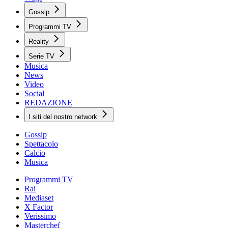
Gossip
Programmi TV
Reality
Serie TV
Musica
News
Video
Social
REDAZIONE
I siti del nostro network
Gossip
Spettacolo
Calcio
Musica
Programmi TV
Rai
Mediaset
X Factor
Verissimo
Masterchef