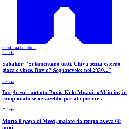
Continua la lettura
Calcio
Sabatini: "Si lamentano tutti, Chivu senza esterno
gioca e vince. Bovio? Segnatevelo: nel 2030..."
Calcio
Borghi sul contatto Bovio-Kolo Muani: «Al limite, in
campionato se ne sarebbe parlato per ore»
Calcio
Morto il papà di Messi, malato da tempo aveva 68
anni