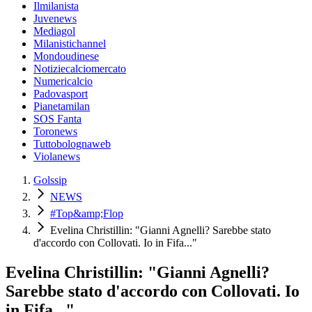
Ilmilanista
Juvenews
Mediagol
Milanistichannel
Mondoudinese
Notiziecalciomercato
Numericalcio
Padovasport
Pianetamilan
SOS Fanta
Toronews
Tuttobolognaweb
Violanews
Golssip
NEWS
#Top&amp;Flop
Evelina Christillin: "Gianni Agnelli? Sarebbe stato
d'accordo con Collovati. Io in Fifa..."
Evelina Christillin: "Gianni Agnelli?
Sarebbe stato d'accordo con Collovati. Io
in Fifa..."