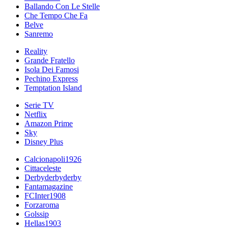
Ballando Con Le Stelle
Che Tempo Che Fa
Belve
Sanremo
Reality
Grande Fratello
Isola Dei Famosi
Pechino Express
Temptation Island
Serie TV
Netflix
Amazon Prime
Sky
Disney Plus
Calcionapoli1926
Cittaceleste
Derbyderbyderby
Fantamagazine
FCInter1908
Forzaroma
Golssip
Hellas1903