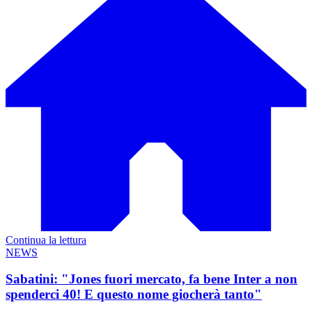
Continua la lettura
NEWS
Sabatini: "Jones fuori mercato, fa bene Inter a non
spenderci 40! E questo nome giocherà tanto"