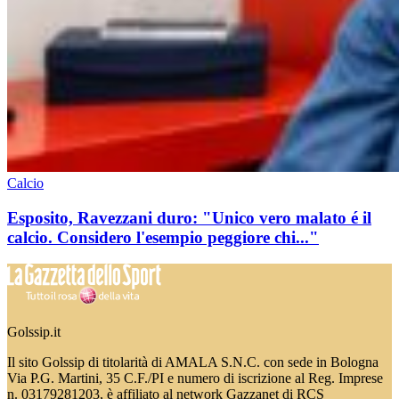
Calcio
Esposito, Ravezzani duro: "Unico vero malato é il
calcio. Considero l'esempio peggiore chi..."
Golssip.it
Il sito Golssip di titolarità di AMALA S.N.C. con sede in Bologna
Via P.G. Martini, 35 C.F./PI e numero di iscrizione al Reg. Imprese
n. 03179281203, è affiliato al network Gazzanet di RCS