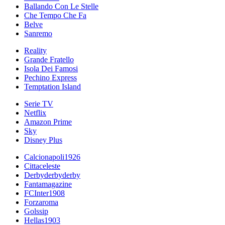
Ballando Con Le Stelle
Che Tempo Che Fa
Belve
Sanremo
Reality
Grande Fratello
Isola Dei Famosi
Pechino Express
Temptation Island
Serie TV
Netflix
Amazon Prime
Sky
Disney Plus
Calcionapoli1926
Cittaceleste
Derbyderbyderby
Fantamagazine
FCInter1908
Forzaroma
Golssip
Hellas1903