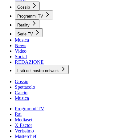
Gossip
Programmi TV
Reality
Serie TV
Musica
News
Video
Social
REDAZIONE
I siti del nostro network
Gossip
Spettacolo
Calcio
Musica
Programmi TV
Rai
Mediaset
X Factor
Verissimo
Masterchef