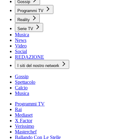
Gossip
Programmi TV
Reality
Serie TV
Musica
News
Video
Social
REDAZIONE
I siti del nostro network
Gossip
Spettacolo
Calcio
Musica
Programmi TV
Rai
Mediaset
X Factor
Verissimo
Masterchef
Ballando Con Le Stelle