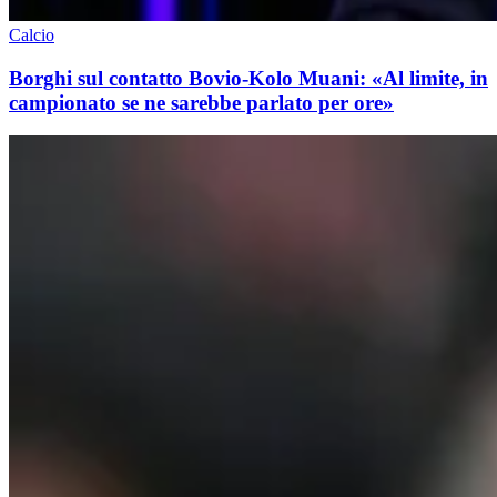
Calcio
Borghi sul contatto Bovio-Kolo Muani: «Al limite, in
campionato se ne sarebbe parlato per ore»