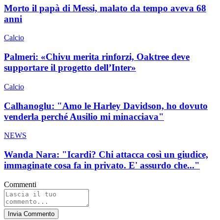
Morto il papà di Messi, malato da tempo aveva 68
anni
Calcio
Palmeri: «Chivu merita rinforzi, Oaktree deve
supportare il progetto dell’Inter»
Calcio
Calhanoglu: "Amo le Harley Davidson, ho dovuto
venderla perché Ausilio mi minacciava"
NEWS
Wanda Nara: "Icardi? Chi attacca così un giudice,
immaginate cosa fa in privato. E' assurdo che..."
Commenti
Invia Commento