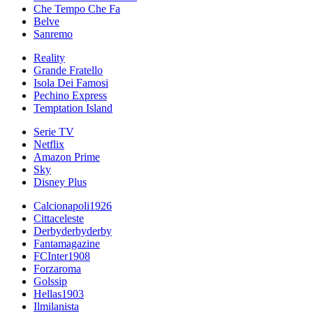
Che Tempo Che Fa
Belve
Sanremo
Reality
Grande Fratello
Isola Dei Famosi
Pechino Express
Temptation Island
Serie TV
Netflix
Amazon Prime
Sky
Disney Plus
Calcionapoli1926
Cittaceleste
Derbyderbyderby
Fantamagazine
FCInter1908
Forzaroma
Golssip
Hellas1903
Ilmilanista