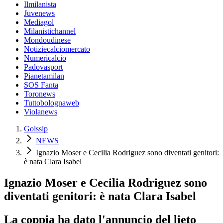
Ilmilanista
Juvenews
Mediagol
Milanistichannel
Mondoudinese
Notiziecalciomercato
Numericalcio
Padovasport
Pianetamilan
SOS Fanta
Toronews
Tuttobolognaweb
Violanews
Golssip
NEWS
Ignazio Moser e Cecilia Rodriguez sono diventati genitori:
è nata Clara Isabel
Ignazio Moser e Cecilia Rodriguez sono
diventati genitori: è nata Clara Isabel
La coppia ha dato l'annuncio del lieto