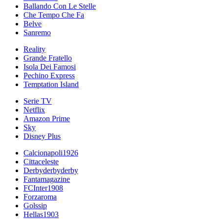
Ballando Con Le Stelle
Che Tempo Che Fa
Belve
Sanremo
Reality
Grande Fratello
Isola Dei Famosi
Pechino Express
Temptation Island
Serie TV
Netflix
Amazon Prime
Sky
Disney Plus
Calcionapoli1926
Cittaceleste
Derbyderbyderby
Fantamagazine
FCInter1908
Forzaroma
Golssip
Hellas1903