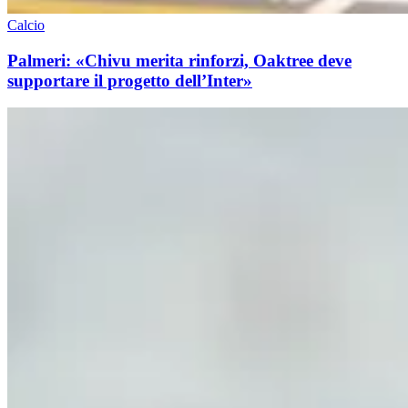
Calcio
Palmeri: «Chivu merita rinforzi, Oaktree deve
supportare il progetto dell’Inter»