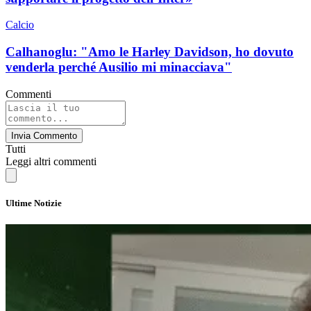
Calcio
Calhanoglu: "Amo le Harley Davidson, ho dovuto
venderla perché Ausilio mi minacciava"
Commenti
Invia Commento
Tutti
Leggi altri commenti
Ultime Notizie