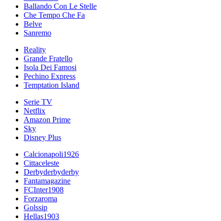
Ballando Con Le Stelle
Che Tempo Che Fa
Belve
Sanremo
Reality
Grande Fratello
Isola Dei Famosi
Pechino Express
Temptation Island
Serie TV
Netflix
Amazon Prime
Sky
Disney Plus
Calcionapoli1926
Cittaceleste
Derbyderbyderby
Fantamagazine
FCInter1908
Forzaroma
Golssip
Hellas1903