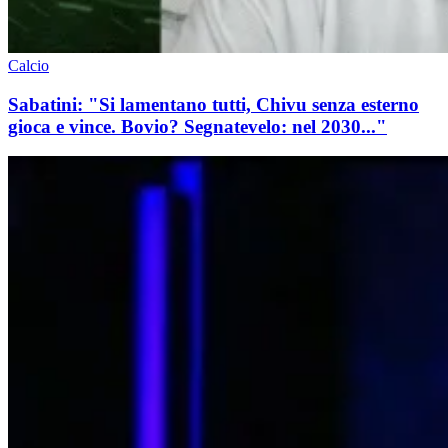
Calcio
Sabatini: "Si lamentano tutti, Chivu senza esterno
gioca e vince. Bovio? Segnatevelo: nel 2030..."