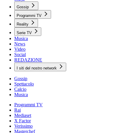
Gossip
Programmi TV
Reality
Serie TV
Musica
News
Video
Social
REDAZIONE
I siti del nostro network
Gossip
Spettacolo
Calcio
Musica
Programmi TV
Rai
Mediaset
X Factor
Verissimo
Masterchef