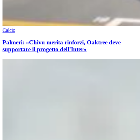
Calcio
Palmeri: «Chivu merita rinforzi, Oaktree deve
supportare il progetto dell’Inter»