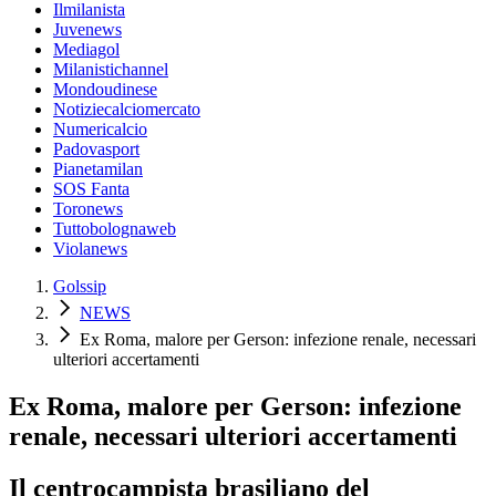
Ilmilanista
Juvenews
Mediagol
Milanistichannel
Mondoudinese
Notiziecalciomercato
Numericalcio
Padovasport
Pianetamilan
SOS Fanta
Toronews
Tuttobolognaweb
Violanews
Golssip
NEWS
Ex Roma, malore per Gerson: infezione renale, necessari
ulteriori accertamenti
Ex Roma, malore per Gerson: infezione
renale, necessari ulteriori accertamenti
Il centrocampista brasiliano del