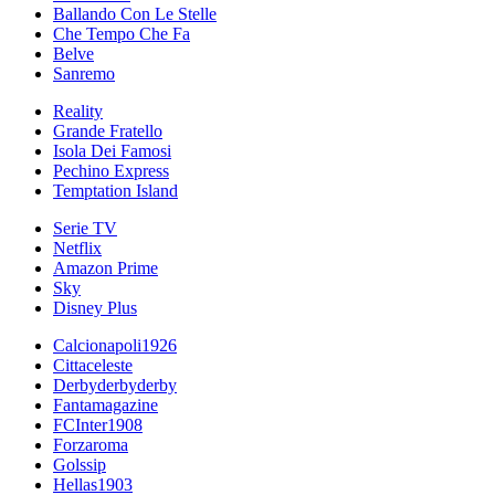
Ballando Con Le Stelle
Che Tempo Che Fa
Belve
Sanremo
Reality
Grande Fratello
Isola Dei Famosi
Pechino Express
Temptation Island
Serie TV
Netflix
Amazon Prime
Sky
Disney Plus
Calcionapoli1926
Cittaceleste
Derbyderbyderby
Fantamagazine
FCInter1908
Forzaroma
Golssip
Hellas1903