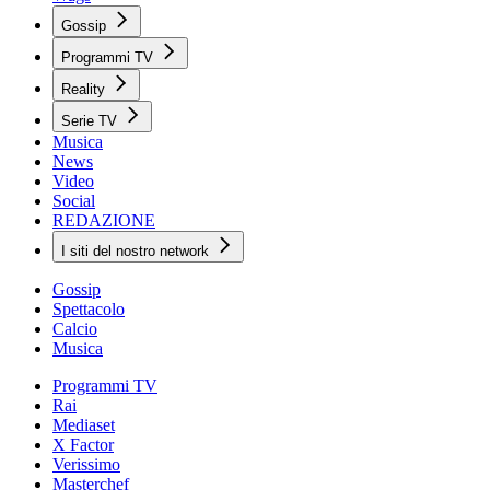
Gossip
Programmi TV
Reality
Serie TV
Musica
News
Video
Social
REDAZIONE
I siti del nostro network
Gossip
Spettacolo
Calcio
Musica
Programmi TV
Rai
Mediaset
X Factor
Verissimo
Masterchef