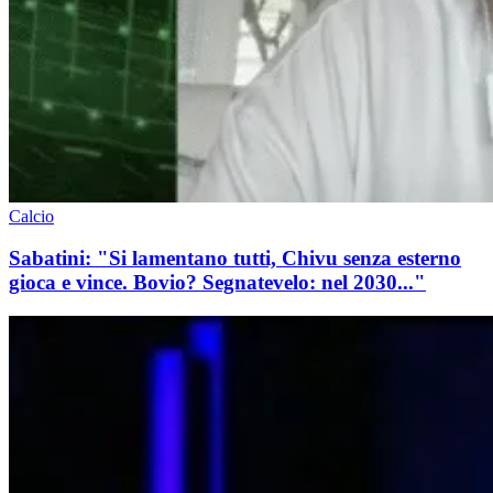
Calcio
Sabatini: "Si lamentano tutti, Chivu senza esterno
gioca e vince. Bovio? Segnatevelo: nel 2030..."