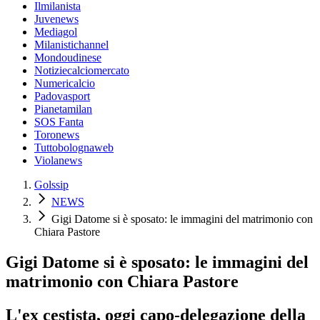
Ilmilanista
Juvenews
Mediagol
Milanistichannel
Mondoudinese
Notiziecalciomercato
Numericalcio
Padovasport
Pianetamilan
SOS Fanta
Toronews
Tuttobolognaweb
Violanews
Golssip
NEWS
Gigi Datome si è sposato: le immagini del matrimonio con
Chiara Pastore
Gigi Datome si è sposato: le immagini del
matrimonio con Chiara Pastore
L'ex cestista, oggi capo-delegazione della