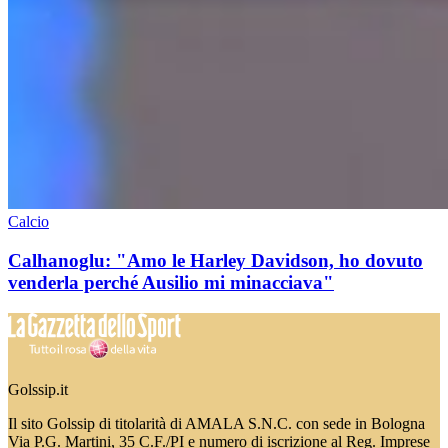
Calcio
Calhanoglu: "Amo le Harley Davidson, ho dovuto
venderla perché Ausilio mi minacciava"
Golssip.it
Il sito Golssip di titolarità di AMALA S.N.C. con sede in Bologna
Via P.G. Martini, 35 C.F./PI e numero di iscrizione al Reg. Imprese