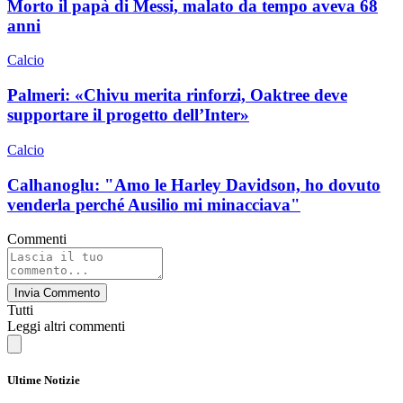
Morto il papà di Messi, malato da tempo aveva 68
anni
Calcio
Palmeri: «Chivu merita rinforzi, Oaktree deve
supportare il progetto dell’Inter»
Calcio
Calhanoglu: "Amo le Harley Davidson, ho dovuto
venderla perché Ausilio mi minacciava"
Commenti
Invia Commento
Tutti
Leggi altri commenti
Ultime Notizie