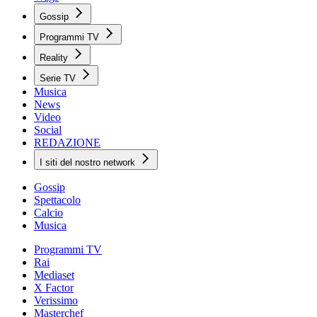
Gossip
Programmi TV
Reality
Serie TV
Musica
News
Video
Social
REDAZIONE
I siti del nostro network
Gossip
Spettacolo
Calcio
Musica
Programmi TV
Rai
Mediaset
X Factor
Verissimo
Masterchef