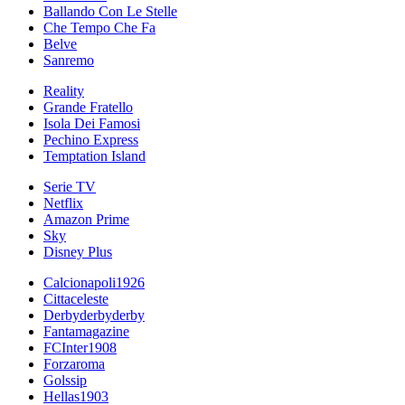
Ballando Con Le Stelle
Che Tempo Che Fa
Belve
Sanremo
Reality
Grande Fratello
Isola Dei Famosi
Pechino Express
Temptation Island
Serie TV
Netflix
Amazon Prime
Sky
Disney Plus
Calcionapoli1926
Cittaceleste
Derbyderbyderby
Fantamagazine
FCInter1908
Forzaroma
Golssip
Hellas1903