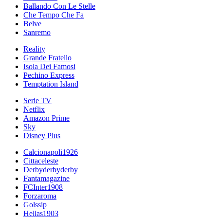
Ballando Con Le Stelle
Che Tempo Che Fa
Belve
Sanremo
Reality
Grande Fratello
Isola Dei Famosi
Pechino Express
Temptation Island
Serie TV
Netflix
Amazon Prime
Sky
Disney Plus
Calcionapoli1926
Cittaceleste
Derbyderbyderby
Fantamagazine
FCInter1908
Forzaroma
Golssip
Hellas1903