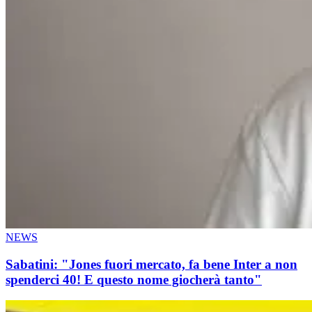
NEWS
Sabatini: "Jones fuori mercato, fa bene Inter a non
spenderci 40! E questo nome giocherà tanto"