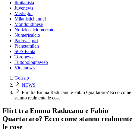
Ilmilanista
Juvenews
Mediagol
Milanistichannel
Mondoudinese
Notiziecalciomercato
Numericalcio
Padovasport
Pianetamilan
SOS Fanta
Toronews
Tuttobolognaweb
Violanews
Golssip
NEWS
Flirt tra Emma Raducanu e Fabio Quartararo? Ecco come
stanno realmente le cose
Flirt tra Emma Raducanu e Fabio
Quartararo? Ecco come stanno realmente
le cose