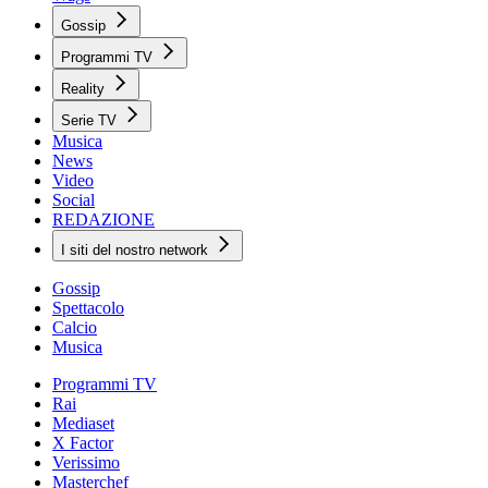
Gossip
Programmi TV
Reality
Serie TV
Musica
News
Video
Social
REDAZIONE
I siti del nostro network
Gossip
Spettacolo
Calcio
Musica
Programmi TV
Rai
Mediaset
X Factor
Verissimo
Masterchef