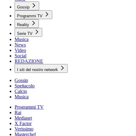
Gossip
Programmi TV
Reality
Serie TV
Musica
News
Video
Social
REDAZIONE
I siti del nostro network
Gossip
Spettacolo
Calcio
Musica
Programmi TV
Rai
Mediaset
X Factor
Verissimo
Masterchef