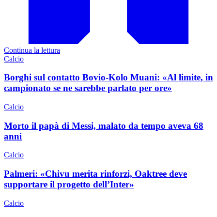
Continua la lettura
Calcio
Borghi sul contatto Bovio-Kolo Muani: «Al limite, in
campionato se ne sarebbe parlato per ore»
Calcio
Morto il papà di Messi, malato da tempo aveva 68
anni
Calcio
Palmeri: «Chivu merita rinforzi, Oaktree deve
supportare il progetto dell’Inter»
Calcio