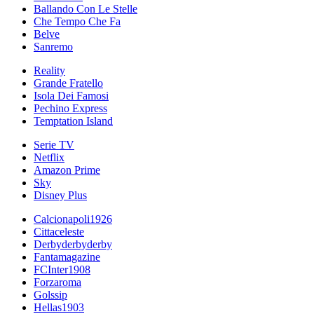
Ballando Con Le Stelle
Che Tempo Che Fa
Belve
Sanremo
Reality
Grande Fratello
Isola Dei Famosi
Pechino Express
Temptation Island
Serie TV
Netflix
Amazon Prime
Sky
Disney Plus
Calcionapoli1926
Cittaceleste
Derbyderbyderby
Fantamagazine
FCInter1908
Forzaroma
Golssip
Hellas1903