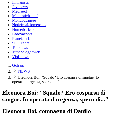
Ilmilanista
Juvenews
Mediagol
Milanistichannel
Mondoudinese
Notiziecalciomercato
Numericalcio
Padovasport
Pianetamilan
SOS Fanta
Toronews
Tuttobolognaweb
Violanews
Golssip
NEWS
Eleonora Boi: "Squalo? Ero cosparsa di sangue. Io
operata d'urgenza, spero di..."
Eleonora Boi: "Squalo? Ero cosparsa di
sangue. Io operata d'urgenza, spero di..."
Eleonora Boi, compagna di Danilo