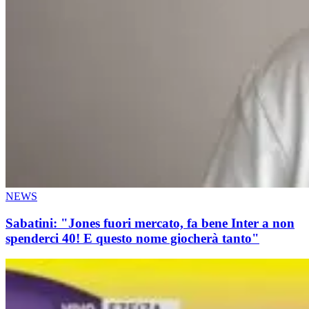
NEWS
Sabatini: "Jones fuori mercato, fa bene Inter a non
spenderci 40! E questo nome giocherà tanto"