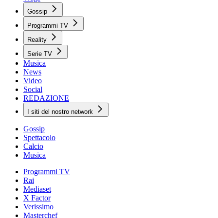
Gossip
Programmi TV
Reality
Serie TV
Musica
News
Video
Social
REDAZIONE
I siti del nostro network
Gossip
Spettacolo
Calcio
Musica
Programmi TV
Rai
Mediaset
X Factor
Verissimo
Masterchef