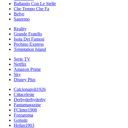
Ballando Con Le Stelle
Che Tempo Che Fa
Belve
Sanremo
Reality
Grande Fratello
Isola Dei Famosi
Pechino Express
Temptation Island
Serie TV
Netflix
Amazon Prime
Sky
Disney Plus
Calcionapoli1926
Cittaceleste
Derbyderbyderby
Fantamagazine
FCInter1908
Forzaroma
Golssip
Hellas1903