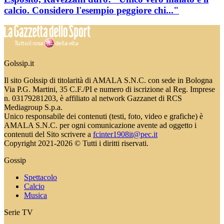
calcio. Considero l'esempio peggiore chi..."
Golssip.it
Il sito Golssip di titolarità di AMALA S.N.C. con sede in Bologna
Via P.G. Martini, 35 C.F./PI e numero di iscrizione al Reg. Imprese
n. 03179281203, è affiliato al network Gazzanet di RCS
Mediagroup S.p.a.
Unico responsabile dei contenuti (testi, foto, video e grafiche) è
AMALA S.N.C. per ogni comunicazione avente ad oggetto i
contenuti del Sito scrivere a
fcinter1908it@pec.it
Copyright 2021-2026 © Tutti i diritti riservati.
Gossip
Spettacolo
Calcio
Musica
Serie TV