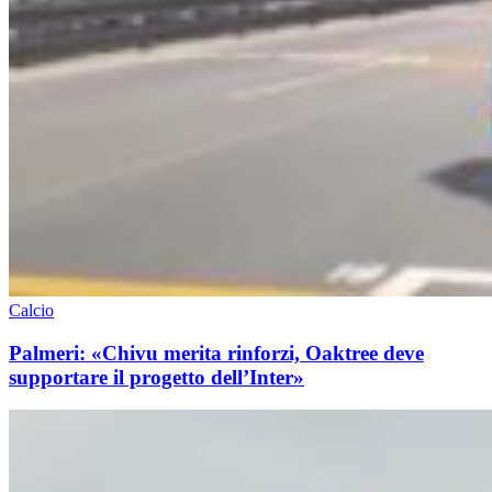
Calcio
Palmeri: «Chivu merita rinforzi, Oaktree deve
supportare il progetto dell’Inter»