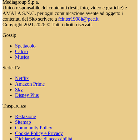
Mediagroup S.p.a.
Unico responsabile dei contenuti (testi, foto, video e grafiche) è
AMALA S.N.C. per ogni comunicazione avente ad oggetto i
contenuti del Sito scrivere a
fcinter1908it@pec.it
Copyright 2021-2026 © Tutti i diritti riservati.
Gossip
Spettacolo
Calcio
Musica
Serie TV
Netflix
Amazon Prime
Sky
Disney Plus
Trasparenza
Redazione
Sitemap
Community Policy
Cookie Policy e Privacy
Dichiarazione di accessibilità