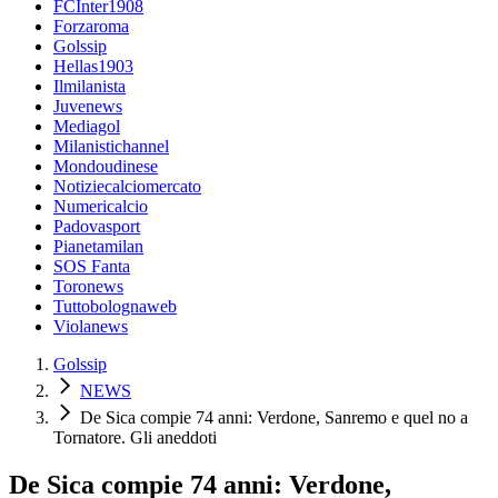
FCInter1908
Forzaroma
Golssip
Hellas1903
Ilmilanista
Juvenews
Mediagol
Milanistichannel
Mondoudinese
Notiziecalciomercato
Numericalcio
Padovasport
Pianetamilan
SOS Fanta
Toronews
Tuttobolognaweb
Violanews
Golssip
NEWS
De Sica compie 74 anni: Verdone, Sanremo e quel no a
Tornatore. Gli aneddoti
De Sica compie 74 anni: Verdone,