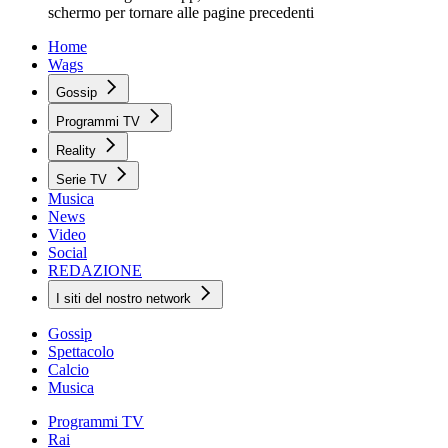
schermo per tornare alle pagine precedenti
Home
Wags
Gossip
Programmi TV
Reality
Serie TV
Musica
News
Video
Social
REDAZIONE
I siti del nostro network
Gossip
Spettacolo
Calcio
Musica
Programmi TV
Rai