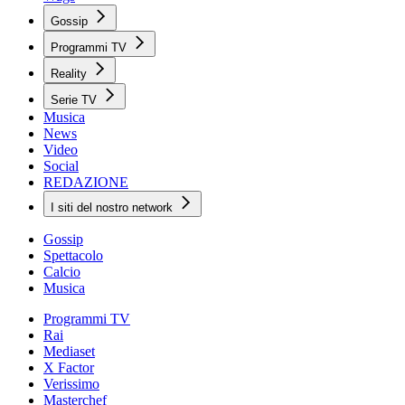
Gossip
Programmi TV
Reality
Serie TV
Musica
News
Video
Social
REDAZIONE
I siti del nostro network
Gossip
Spettacolo
Calcio
Musica
Programmi TV
Rai
Mediaset
X Factor
Verissimo
Masterchef