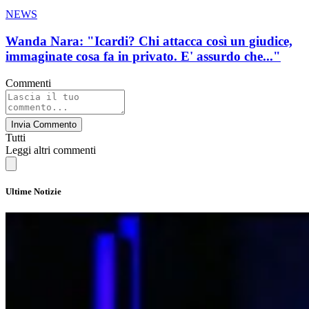
NEWS
Wanda Nara: "Icardi? Chi attacca così un giudice,
immaginate cosa fa in privato. E' assurdo che..."
Commenti
Invia Commento
Tutti
Leggi altri commenti
Ultime Notizie