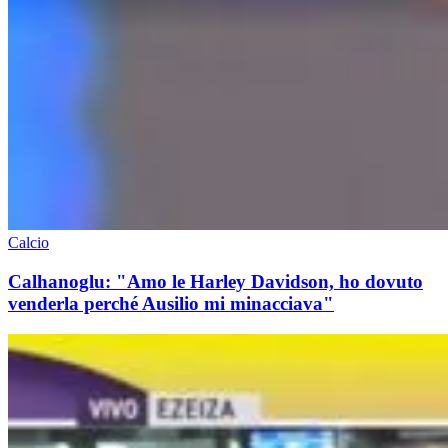
Calcio
Calhanoglu: "Amo le Harley Davidson, ho dovuto
venderla perché Ausilio mi minacciava"