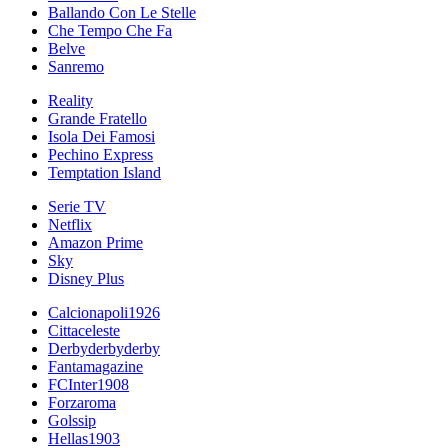
Ballando Con Le Stelle
Che Tempo Che Fa
Belve
Sanremo
Reality
Grande Fratello
Isola Dei Famosi
Pechino Express
Temptation Island
Serie TV
Netflix
Amazon Prime
Sky
Disney Plus
Calcionapoli1926
Cittaceleste
Derbyderbyderby
Fantamagazine
FCInter1908
Forzaroma
Golssip
Hellas1903