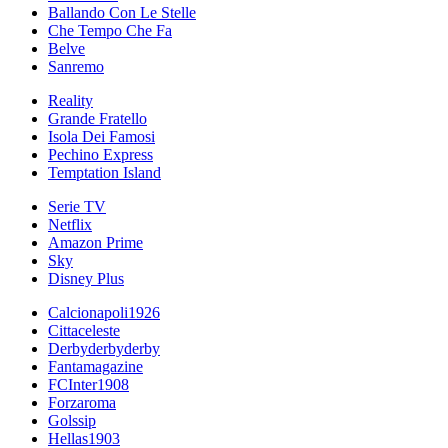
Ballando Con Le Stelle
Che Tempo Che Fa
Belve
Sanremo
Reality
Grande Fratello
Isola Dei Famosi
Pechino Express
Temptation Island
Serie TV
Netflix
Amazon Prime
Sky
Disney Plus
Calcionapoli1926
Cittaceleste
Derbyderbyderby
Fantamagazine
FCInter1908
Forzaroma
Golssip
Hellas1903