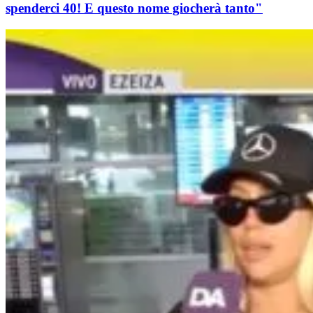
spenderci 40! E questo nome giocherà tanto"