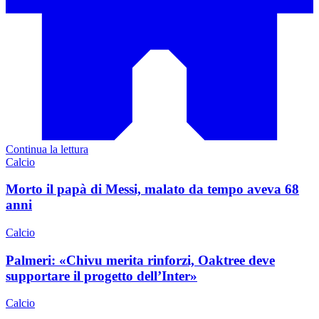
Continua la lettura
Calcio
Morto il papà di Messi, malato da tempo aveva 68
anni
Calcio
Palmeri: «Chivu merita rinforzi, Oaktree deve
supportare il progetto dell’Inter»
Calcio