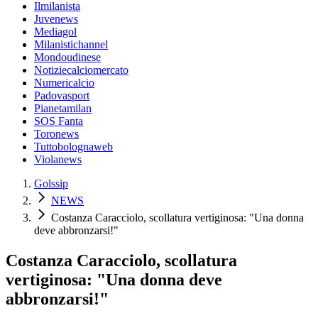
Ilmilanista
Juvenews
Mediagol
Milanistichannel
Mondoudinese
Notiziecalciomercato
Numericalcio
Padovasport
Pianetamilan
SOS Fanta
Toronews
Tuttobolognaweb
Violanews
Golssip
NEWS
Costanza Caracciolo, scollatura vertiginosa: "Una donna
deve abbronzarsi!"
Costanza Caracciolo, scollatura
vertiginosa: "Una donna deve
abbronzarsi!"