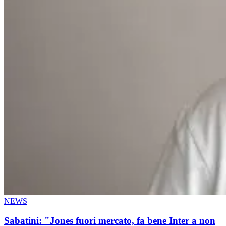
NEWS
Sabatini: "Jones fuori mercato, fa bene Inter a non