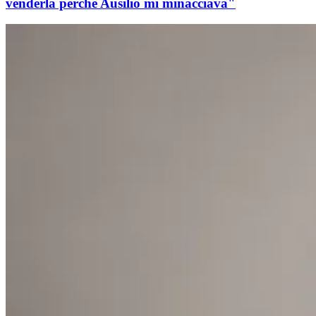
venderla perché Ausilio mi minacciava"