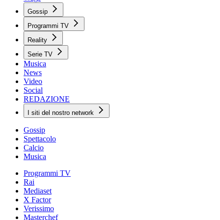
Gossip
Programmi TV
Reality
Serie TV
Musica
News
Video
Social
REDAZIONE
I siti del nostro network
Gossip
Spettacolo
Calcio
Musica
Programmi TV
Rai
Mediaset
X Factor
Verissimo
Masterchef