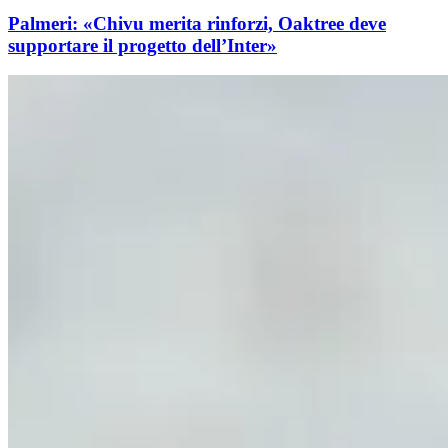
Palmeri: «Chivu merita rinforzi, Oaktree deve
supportare il progetto dell’Inter»