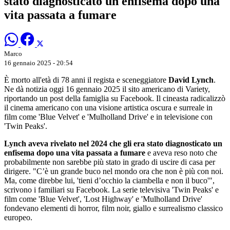
stato diagnosticato un enfisema dopo una
vita passata a fumare
Marco
16 gennaio 2025 - 20:54
È morto all'età di 78 anni il regista e sceneggiatore
David Lynch
.
Ne dà notizia oggi 16 gennaio 2025 il sito americano di Variety,
riportando un post della famiglia su Facebook. Il cineasta radicalizzò
il cinema americano con una visione artistica oscura e surreale in
film come 'Blue Velvet' e 'Mulholland Drive' e in televisione con
'Twin Peaks'.
Lynch aveva rivelato nel 2024 che gli era stato diagnosticato un
enfisema dopo una vita passata a fumare
e aveva reso noto che
probabilmente non sarebbe più stato in grado di uscire di casa per
dirigere. "C’è un grande buco nel mondo ora che non è più con noi.
Ma, come direbbe lui, 'tieni d’occhio la ciambella e non il buco'",
scrivono i familiari su Facebook. La serie televisiva 'Twin Peaks' e
film come 'Blue Velvet', 'Lost Highway' e 'Mulholland Drive'
fondevano elementi di horror, film noir, giallo e surrealismo classico
europeo.