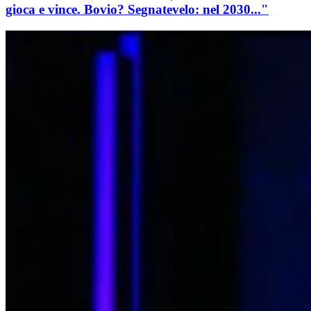
gioca e vince. Bovio? Segnatevelo: nel 2030..."