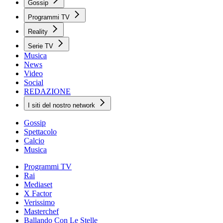
Gossip
Programmi TV
Reality
Serie TV
Musica
News
Video
Social
REDAZIONE
I siti del nostro network
Gossip
Spettacolo
Calcio
Musica
Programmi TV
Rai
Mediaset
X Factor
Verissimo
Masterchef
Ballando Con Le Stelle