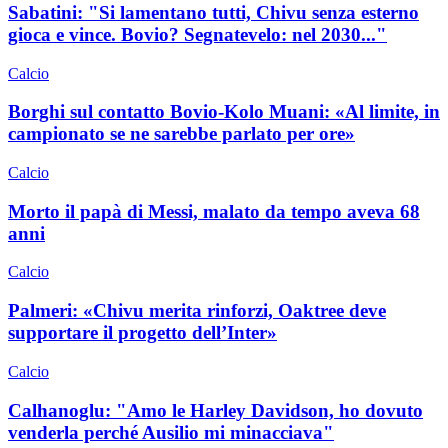
Sabatini: "Si lamentano tutti, Chivu senza esterno
gioca e vince. Bovio? Segnatevelo: nel 2030..."
Calcio
Borghi sul contatto Bovio-Kolo Muani: «Al limite, in
campionato se ne sarebbe parlato per ore»
Calcio
Morto il papà di Messi, malato da tempo aveva 68
anni
Calcio
Palmeri: «Chivu merita rinforzi, Oaktree deve
supportare il progetto dell’Inter»
Calcio
Calhanoglu: "Amo le Harley Davidson, ho dovuto
venderla perché Ausilio mi minacciava"