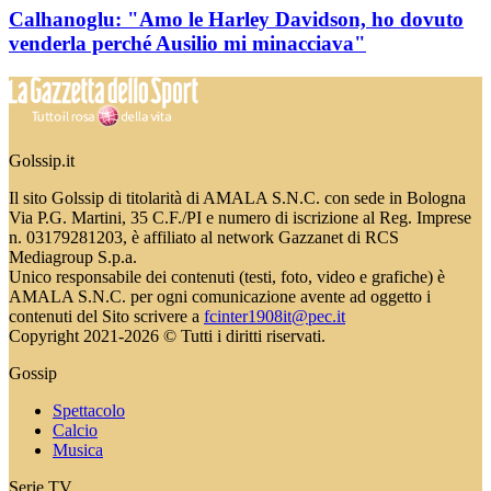
Calhanoglu: "Amo le Harley Davidson, ho dovuto
venderla perché Ausilio mi minacciava"
Golssip.it
Il sito Golssip di titolarità di AMALA S.N.C. con sede in Bologna
Via P.G. Martini, 35 C.F./PI e numero di iscrizione al Reg. Imprese
n. 03179281203, è affiliato al network Gazzanet di RCS
Mediagroup S.p.a.
Unico responsabile dei contenuti (testi, foto, video e grafiche) è
AMALA S.N.C. per ogni comunicazione avente ad oggetto i
contenuti del Sito scrivere a
fcinter1908it@pec.it
Copyright 2021-2026 © Tutti i diritti riservati.
Gossip
Spettacolo
Calcio
Musica
Serie TV