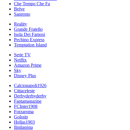
Che Tempo Che Fa
Belve
Sanremo
Reality
Grande Fratello
Isola Dei Famosi
Pechino Express
Temptation Island
Serie TV
Netflix
Amazon Prime
Sky
Disney Plus
Calcionapoli1926
Cittaceleste
Derbyderbyderby
Fantamagazine
FCInter1908
Forzaroma
Golssip
Hellas1903
Ilmilanista