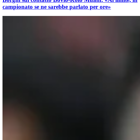
campionato se ne sarebbe parlato per ore»