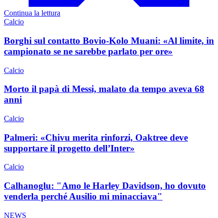
Continua la lettura
Calcio
Borghi sul contatto Bovio-Kolo Muani: «Al limite, in
campionato se ne sarebbe parlato per ore»
Calcio
Morto il papà di Messi, malato da tempo aveva 68
anni
Calcio
Palmeri: «Chivu merita rinforzi, Oaktree deve
supportare il progetto dell’Inter»
Calcio
Calhanoglu: "Amo le Harley Davidson, ho dovuto
venderla perché Ausilio mi minacciava"
NEWS