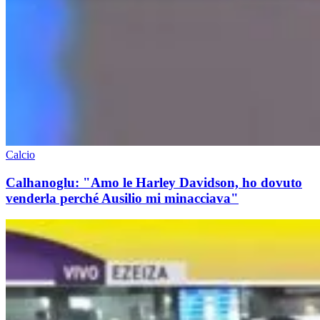
Calcio
Calhanoglu: "Amo le Harley Davidson, ho dovuto
venderla perché Ausilio mi minacciava"