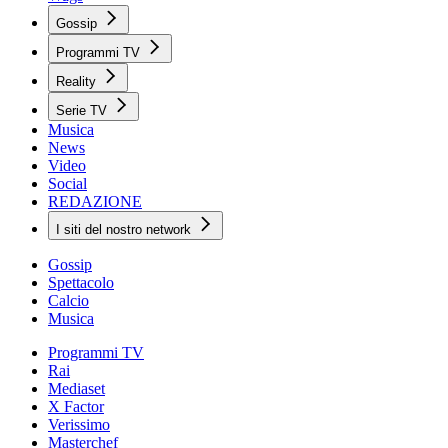
Gossip
Programmi TV
Reality
Serie TV
Musica
News
Video
Social
REDAZIONE
I siti del nostro network
Gossip
Spettacolo
Calcio
Musica
Programmi TV
Rai
Mediaset
X Factor
Verissimo
Masterchef