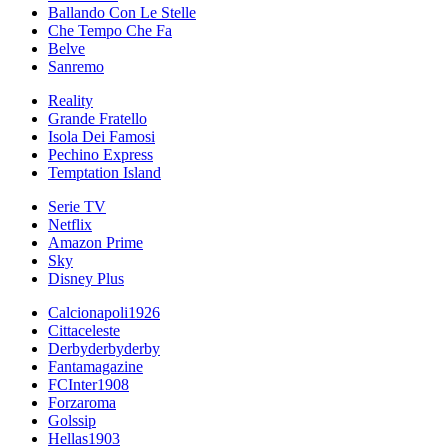
Ballando Con Le Stelle
Che Tempo Che Fa
Belve
Sanremo
Reality
Grande Fratello
Isola Dei Famosi
Pechino Express
Temptation Island
Serie TV
Netflix
Amazon Prime
Sky
Disney Plus
Calcionapoli1926
Cittaceleste
Derbyderbyderby
Fantamagazine
FCInter1908
Forzaroma
Golssip
Hellas1903