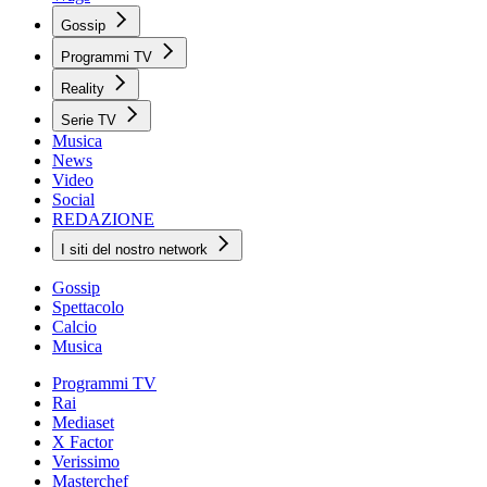
Gossip
Programmi TV
Reality
Serie TV
Musica
News
Video
Social
REDAZIONE
I siti del nostro network
Gossip
Spettacolo
Calcio
Musica
Programmi TV
Rai
Mediaset
X Factor
Verissimo
Masterchef