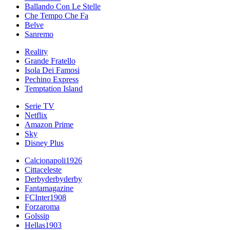
Ballando Con Le Stelle
Che Tempo Che Fa
Belve
Sanremo
Reality
Grande Fratello
Isola Dei Famosi
Pechino Express
Temptation Island
Serie TV
Netflix
Amazon Prime
Sky
Disney Plus
Calcionapoli1926
Cittaceleste
Derbyderbyderby
Fantamagazine
FCInter1908
Forzaroma
Golssip
Hellas1903