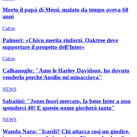
Morto il papà di Messi, malato da tempo aveva 68
anni
Calcio
Palmeri: «Chivu merita rinforzi, Oaktree deve
supportare il progetto dell’Inter»
Calcio
Calhanoglu: "Amo le Harley Davidson, ho dovuto
venderla perché Ausilio mi minacciava"
NEWS
Sabatini: "Jones fuori mercato, fa bene Inter a non
spenderci 40! E questo nome giocherà tanto"
NEWS
Wanda Nara: "Icardi? Chi attacca così un giudice,