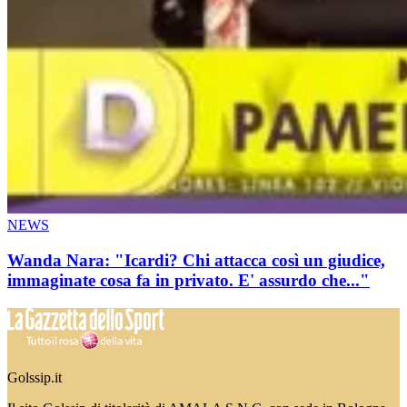
NEWS
Wanda Nara: "Icardi? Chi attacca così un giudice,
immaginate cosa fa in privato. E' assurdo che..."
Golssip.it