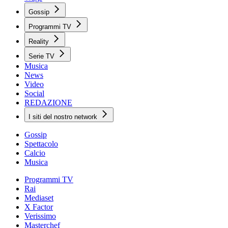
Gossip
Programmi TV
Reality
Serie TV
Musica
News
Video
Social
REDAZIONE
I siti del nostro network
Gossip
Spettacolo
Calcio
Musica
Programmi TV
Rai
Mediaset
X Factor
Verissimo
Masterchef