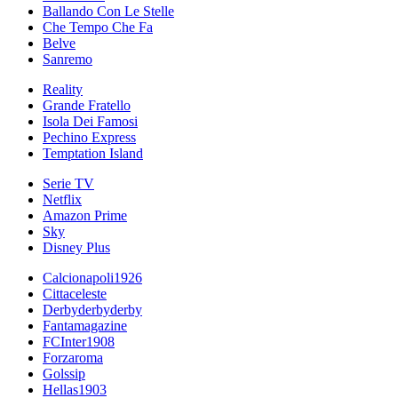
Ballando Con Le Stelle
Che Tempo Che Fa
Belve
Sanremo
Reality
Grande Fratello
Isola Dei Famosi
Pechino Express
Temptation Island
Serie TV
Netflix
Amazon Prime
Sky
Disney Plus
Calcionapoli1926
Cittaceleste
Derbyderbyderby
Fantamagazine
FCInter1908
Forzaroma
Golssip
Hellas1903