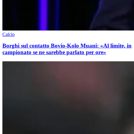
Calcio
Borghi sul contatto Bovio-Kolo Muani: «Al limite, in
campionato se ne sarebbe parlato per ore»