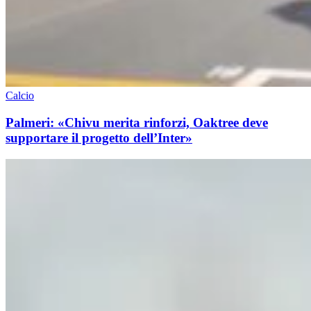
Calcio
Palmeri: «Chivu merita rinforzi, Oaktree deve
supportare il progetto dell’Inter»