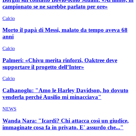
campionato se ne sarebbe parlato per ore»
Calcio
Morto il papà di Messi, malato da tempo aveva 68
anni
Calcio
Palmeri: «Chivu merita rinforzi, Oaktree deve
supportare il progetto dell’Inter»
Calcio
Calhanoglu: "Amo le Harley Davidson, ho dovuto
venderla perché Ausilio mi minacciava"
NEWS
Wanda Nara: "Icardi? Chi attacca così un giudice,
immaginate cosa fa in privato. E' assurdo che..."