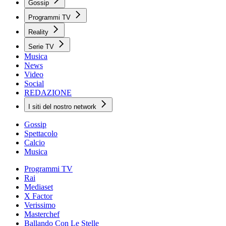
Gossip
Programmi TV
Reality
Serie TV
Musica
News
Video
Social
REDAZIONE
I siti del nostro network
Gossip
Spettacolo
Calcio
Musica
Programmi TV
Rai
Mediaset
X Factor
Verissimo
Masterchef
Ballando Con Le Stelle