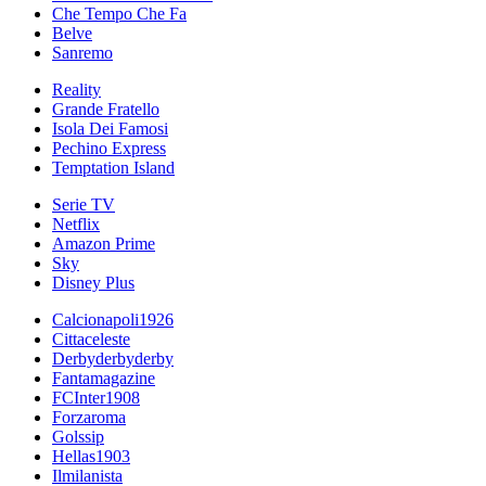
Che Tempo Che Fa
Belve
Sanremo
Reality
Grande Fratello
Isola Dei Famosi
Pechino Express
Temptation Island
Serie TV
Netflix
Amazon Prime
Sky
Disney Plus
Calcionapoli1926
Cittaceleste
Derbyderbyderby
Fantamagazine
FCInter1908
Forzaroma
Golssip
Hellas1903
Ilmilanista