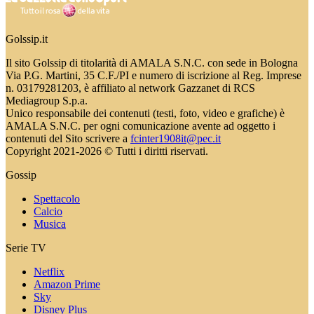
Golssip.it
Il sito Golssip di titolarità di AMALA S.N.C. con sede in Bologna
Via P.G. Martini, 35 C.F./PI e numero di iscrizione al Reg. Imprese
n. 03179281203, è affiliato al network Gazzanet di RCS
Mediagroup S.p.a.
Unico responsabile dei contenuti (testi, foto, video e grafiche) è
AMALA S.N.C. per ogni comunicazione avente ad oggetto i
contenuti del Sito scrivere a
fcinter1908it@pec.it
Copyright 2021-2026 © Tutti i diritti riservati.
Gossip
Spettacolo
Calcio
Musica
Serie TV
Netflix
Amazon Prime
Sky
Disney Plus