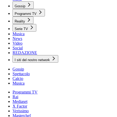
Gossip
Programmi TV
Reality
Serie TV
Musica
News
Video
Social
REDAZIONE
I siti del nostro network
Gossip
Spettacolo
Calcio
Musica
Programmi TV
Rai
Mediaset
X Factor
Verissimo
Masterchef