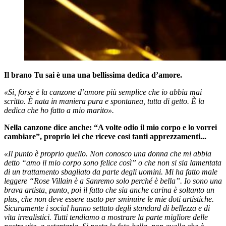
Il brano Tu sai è una una bellissima dedica d’amore.
«Sì, forse è la canzone d’amore più semplice che io abbia mai
scritto. È nata in maniera pura e spontanea, tutta di getto. È la
dedica che ho fatto a mio marito».
Nella canzone dice anche: “A volte odio il mio corpo e lo vorrei
cambiare”, proprio lei che riceve così tanti apprezzamenti...
«Il punto è proprio quello. Non conosco una donna che mi abbia
detto “amo il mio corpo sono felice così” o che non si sia lamentata
di un trattamento sbagliato da parte degli uomini. Mi ha fatto male
leggere “Rose Villain è a Sanremo solo perché è bella”. Io sono una
brava artista, punto, poi il fatto che sia anche carina è soltanto un
plus, che non deve essere usato per sminuire le mie doti artistiche.
Sicuramente i social hanno settato degli standard di bellezza e di
vita irrealistici. Tutti tendiamo a mostrare la parte migliore delle