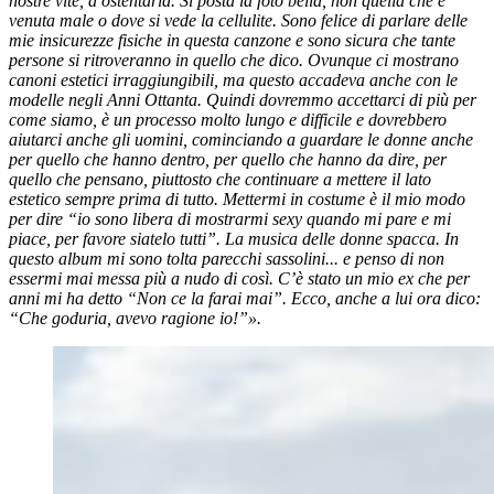
nostre vite, a ostentarla. Si posta la foto bella, non quella che è
venuta male o dove si vede la cellulite. Sono felice di parlare delle
mie insicurezze fisiche in questa canzone e sono sicura che tante
persone si ritroveranno in quello che dico. Ovunque ci mostrano
canoni estetici irraggiungibili, ma questo accadeva anche con le
modelle negli Anni Ottanta. Quindi dovremmo accettarci di più per
come siamo, è un processo molto lungo e difficile e dovrebbero
aiutarci anche gli uomini, cominciando a guardare le donne anche
per quello che hanno dentro, per quello che hanno da dire, per
quello che pensano, piuttosto che continuare a mettere il lato
estetico sempre prima di tutto. Mettermi in costume è il mio modo
per dire “io sono libera di mostrarmi sexy quando mi pare e mi
piace, per favore siatelo tutti”. La musica delle donne spacca. In
questo album mi sono tolta parecchi sassolini... e penso di non
essermi mai messa più a nudo di così. C’è stato un mio ex che per
anni mi ha detto “Non ce la farai mai”. Ecco, anche a lui ora dico:
“Che goduria, avevo ragione io!”».