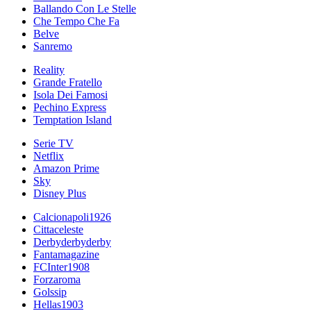
Ballando Con Le Stelle
Che Tempo Che Fa
Belve
Sanremo
Reality
Grande Fratello
Isola Dei Famosi
Pechino Express
Temptation Island
Serie TV
Netflix
Amazon Prime
Sky
Disney Plus
Calcionapoli1926
Cittaceleste
Derbyderbyderby
Fantamagazine
FCInter1908
Forzaroma
Golssip
Hellas1903