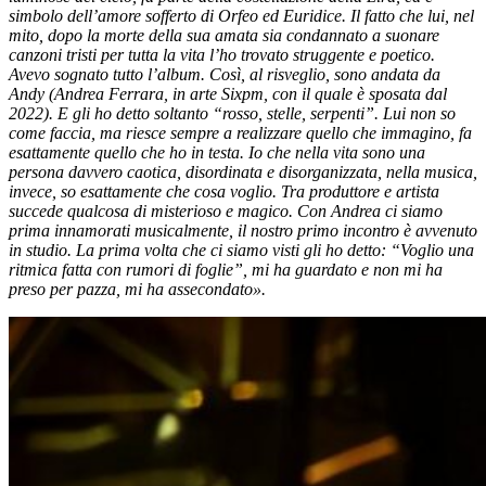
simbolo dell’amore sofferto di Orfeo ed Euridice. Il fatto che lui, nel
mito, dopo la morte della sua amata sia condannato a suonare
canzoni tristi per tutta la vita l’ho trovato struggente e poetico.
Avevo sognato tutto l’album. Così, al risveglio, sono andata da
Andy (Andrea Ferrara, in arte Sixpm, con il quale è sposata dal
2022). E gli ho detto soltanto “rosso, stelle, serpenti”. Lui non so
come faccia, ma riesce sempre a realizzare quello che immagino, fa
esattamente quello che ho in testa. Io che nella vita sono una
persona davvero caotica, disordinata e disorganizzata, nella musica,
invece, so esattamente che cosa voglio. Tra produttore e artista
succede qualcosa di misterioso e magico. Con Andrea ci siamo
prima innamorati musicalmente, il nostro primo incontro è avvenuto
in studio. La prima volta che ci siamo visti gli ho detto: “Voglio una
ritmica fatta con rumori di foglie”, mi ha guardato e non mi ha
preso per pazza, mi ha assecondato».