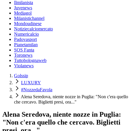
Ilmilanista
Juvenews
Mediagol
Milanistichannel
Mondoudinese
Notiziecalciomercato
Numericalcio
Padovasport
Pianetamilan
SOS Fanta
Toronews
Tuttobolognaweb
Violanews
Golssip
LUXURY
#NozzedaFavola
Alena Seredova, niente nozze in Puglia: "Non c'era quello
che cercavo. Biglietti presi, ora..."
Alena Seredova, niente nozze in Puglia:
"Non c'era quello che cercavo. Biglietti
presi, ora..."