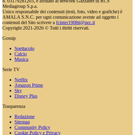
n. 03179281203, è affiliato al network Gazzanet di RCS
Mediagroup S.p.a.
Unico responsabile dei contenuti (testi, foto, video e grafiche) è
AMALA S.N.C. per ogni comunicazione avente ad oggetto i
contenuti del Sito scrivere a
fcinter1908it@pec.it
Copyright 2021-2026 © Tutti i diritti riservati.
Gossip
Spettacolo
Calcio
Musica
Serie TV
Netflix
Amazon Prime
Sky
Disney Plus
Trasparenza
Redazione
Sitemap
Community Policy
Cookie Policy e Privacy