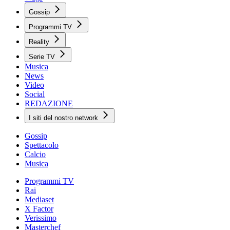
Gossip
Programmi TV
Reality
Serie TV
Musica
News
Video
Social
REDAZIONE
I siti del nostro network
Gossip
Spettacolo
Calcio
Musica
Programmi TV
Rai
Mediaset
X Factor
Verissimo
Masterchef