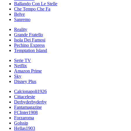
Ballando Con Le Stelle
Che Tempo Che Fa
Belve
Sanremo
Reality
Grande Fratello
Isola Dei Famosi
Pechino Express
Temptation Island
Serie TV
Netflix
Amazon Prime
Sky
Disney Plus
Calcionapoli1926
Cittaceleste
Derbyderbyderby
Fantamagazine
FCInter1908
Forzaroma
Golssip
Hellas1903