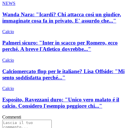
NEWS
Wanda Nara: "Icardi? Chi attacca così un giudice,
immaginate cosa fa in privato. E' assurdo che..."
Calcio
Palmeri sicuro: "Inter in scacco per Romero, ecco
perché. A breve l'Atletico dovrebbe..."
Calcio
Calciomercato flop per le italiane? Lisa Offside: "Mi
sento soddisfatta perché..."
Calcio
Esposito, Ravezzani duro: "Unico vero malato é il
calcio. Considero l'esempio peggiore chi..."
Commenti