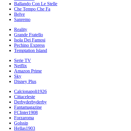
Ballando Con Le Stelle
Che Tempo Che Fa
Belve
Sanremo
Reality
Grande Fratello
Isola Dei Famosi
Pechino Express
Temptation Island
Serie TV
Netflix
Amazon Prime
Sky
Disney Plus
Calcionapoli1926
Cittaceleste
Derbyderbyderby
Fantamagazine
FCInter1908
Forzaroma
Golssip
Hellas1903