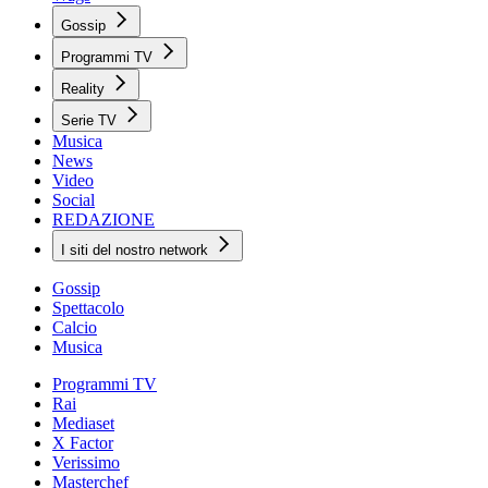
Gossip
Programmi TV
Reality
Serie TV
Musica
News
Video
Social
REDAZIONE
I siti del nostro network
Gossip
Spettacolo
Calcio
Musica
Programmi TV
Rai
Mediaset
X Factor
Verissimo
Masterchef