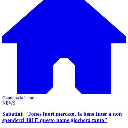
Continua la lettura
NEWS
Sabatini: "Jones fuori mercato, fa bene Inter a non
spenderci 40! E questo nome giocherà tanto"